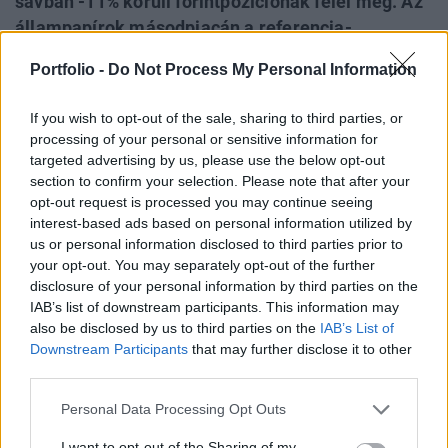
sávban -11% körüli forintpozíciónak felel meg. Az
állampapírok másodpiacán a referencia-
lejáratoknál 1-3 bp-os mértékben tovább olvadtak
Portfolio -
Do Not Process My Personal Information
a hozamok, amennyiben a tegnap fél öt körüli
szinteket a maival hasonlítjuk össze. Az ÁKK által
If you wish to opt-out of the sale, sharing to third parties, or
kora délután megállapított referencia-hozamok
processing of your personal or sensitive information for
enyhe emelkedést mutatnak.
targeted advertising by us, please use the below opt-out
section to confirm your selection. Please note that after your
eurhufcomp A bankközi devizapiacon az aukciók mellett a
opt-out request is processed you may continue seeing
interest-based ads based on personal information utilized by
másik lényeges hír az volt, hogy a BAA átutalta a Budapest
us or personal information disclosed to third parties prior to
Airport Rt. magánkézbe kerüléséért járó vételárat (464.533
your opt-out. You may separately opt-out of the further
mrd Ft) a magyar államkincstár számlájára. Ennek
disclosure of your personal information by third parties on the
azonban azért nincs közvetlen devizapiaci (árfolyam-)
IAB’s list of downstream participants. This information may
hatása, mivel a korábbi jelzéseknek megfelelően a teljes
also be disclosed by us to third parties on the
IAB’s List of
összeg az MNB-nél kerül átváltásra...
Downstream Participants
that may further disclose it to other
third parties.
KEDVES OLVASÓNK!
Personal Data Processing Opt Outs
A keresett cikk a portfolio.hu hírarchívumához
I want to opt-out of the Sharing of my