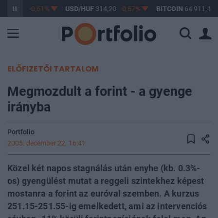
F
363,17
-0,61%
USD/HUF
314,20
-0,87%
BITCOIN
64 911,40
ELŐFIZETŐI TARTALOM
Megmozdult a forint - a gyenge
irányba
Portfolio
2005. december 22. 16:41
Közel két napos stagnálás után enyhe (kb. 0.3%-
os) gyengülést mutat a reggeli szintekhez képest
mostanra a forint az euróval szemben. A kurzus
251.15-251.55-ig emelkedett, ami az intervenciós