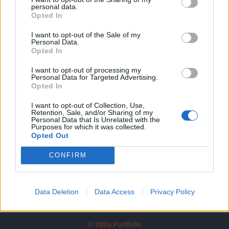
personal data.
tartozik, melynek olvasása előfizetéses
Opted In
regisztrációhoz kötött.
I want to opt-out of the Sale of my
Personal Data.
Az előfizetés a következőket tartalmazza:
Opted In
Portfolio.hu teljes cikkarchívum
Kötéslisták: BÉT elmúlt 2 év napon belüli
I want to opt-out of processing my
Personal Data for Targeted Advertising.
kötéslistái
Opted In
I want to opt-out of Collection, Use,
Előfizetés
Retention, Sale, and/or Sharing of my
Personal Data that Is Unrelated with the
Purposes for which it was collected.
Opted Out
MÁR ELŐFIZETŐNK VAGY?
BEJELENTKEZÉS
CONFIRM
Data Deletion
Data Access
Privacy Policy
© 2026 Portfolio