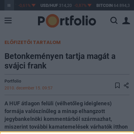
F
363,17
-0,61%
USD/HUF
314,20
-0,87%
BITCOIN
64 894,37
ELŐFIZETŐI TARTALOM
Betonkeményen tartja magát a
svájci frank
Portfolio
2010. december 15. 09:57
A HUF átlagon felüli (vélhetőleg ideiglenes)
formája valószínűleg a minap elhangzott
jegybankelnöki kommentárból származhat,
miszerint további kamatemelések várhatók itthon