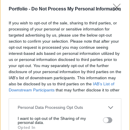
- írja napi piaci kommentárjában Karsai Péter, a
Commerzank treasury sales munkatársa, aki arra
Portfolio -
Do Not Process My Personal Information
is rámutat, hogy betonkeményen tartja magát a
frank.
If you wish to opt-out of the sale, sharing to third parties, or
processing of your personal or sensitive information for
targeted advertising by us, please use the below opt-out
EUR/HUF (275,50 - 277,50): Az elmúlt időszak 277-280-as
section to confirm your selection. Please note that after your
sávjából ki tudott törni a forint, egy kis színt hozva a szürke
opt-out request is processed you may continue seeing
hétköznapokba, egészen 275-ig sikerült erősödnie, amire
interest-based ads based on personal information utilized by
20 napja nem volt példa. Egyfajta késői mikulásrally
us or personal information disclosed to third parties prior to
kezdetének lehetünk szemtanúi a forint esetében
your opt-out. You may separately opt-out of the further
legalábbis, mivel a régiós társakhoz képest is felülteljesít a
disclosure of your personal information by third parties on the
hazai deviza az elmúlt 30 napot...
IAB’s list of downstream participants. This information may
also be disclosed by us to third parties on the
IAB’s List of
Downstream Participants
that may further disclose it to other
KEDVES OLVASÓNK!
third parties.
A keresett cikk a portfolio.hu hírarchívumához
Personal Data Processing Opt Outs
tartozik, melynek olvasása előfizetéses
I want to opt-out of the Sharing of my
regisztrációhoz kötött.
personal data.
Opted In