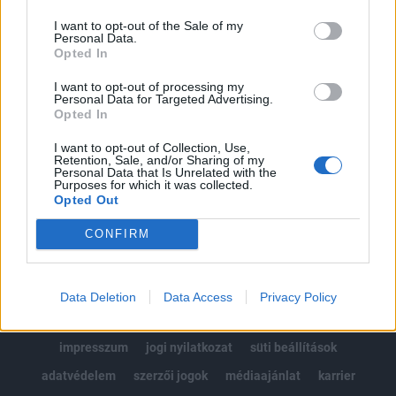
Az előfizetés a következőket tartalmazza:
I want to opt-out of the Sale of my
Portfolio.hu teljes cikkarchívum
Personal Data.
Kötéslisták: BÉT elmúlt 2 év napon belüli
Opted In
kötéslistái
I want to opt-out of processing my
Personal Data for Targeted Advertising.
Opted In
Előfizetés
I want to opt-out of Collection, Use,
Retention, Sale, and/or Sharing of my
Personal Data that Is Unrelated with the
MÁR ELŐFIZETŐNK VAGY?
BEJELENTKEZÉS
Purposes for which it was collected.
Opted Out
CONFIRM
Data Deletion
Data Access
Privacy Policy
© 2026 Portfolio
impresszum
jogi nyilatkozat
süti beállítások
adatvédelem
szerzői jogok
médiaajánlat
karrier