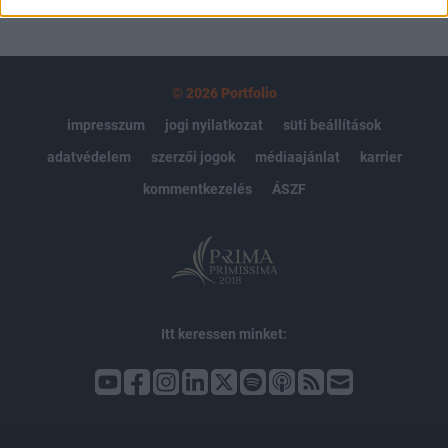
© 2026 Portfolio
impresszum
jogi nyilatkozat
süti beállítások
adatvédelem
szerzői jogok
médiaajánlat
karrier
kommentkezelés
ÁSZF
Itt keressen minket: