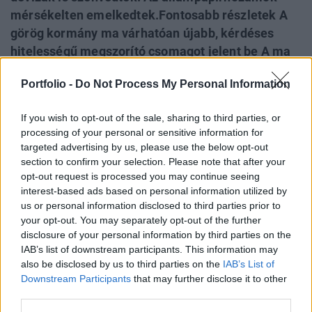
mérsékelten emelkedtek.Fontosabb részletek A
görög kormány ma várhatóan újabb, kérdéses
hitelességű megszorító csomagot jelent be A ma
esti Fed-kamatdöntés és közlemény előtti óvatos
Portfolio -
Do Not Process My Personal Information
befektetői aktivitás volt jellemző Az eurózóna
adósságválsága továbbra is aggodalmakra ad
If you wish to opt-out of the sale, sharing to third parties, or
okot, ahogy a magyar kormány szokatlan
processing of your personal or sensitive information for
gazdaságpolitikája is Két és féléves mélypontra
targeted advertising by us, please use the below opt-out
esett a forint és a zloty az euróval szemben,
section to confirm your selection. Please note that after your
opt-out request is processed you may continue seeing
Szintén 2009 tavasza óta a legmagasabb a
interest-based ads based on personal information utilized by
magyar 5 éves CDS-felár 8% közelébe emelkedett
us or personal information disclosed to third parties prior to
a 10 éves magyar államkötvény hozama
your opt-out. You may separately opt-out of the further
disclosure of your personal information by third parties on the
2011. szeptember 21. 16:53 Megosztás Újra 290 felett az
IAB’s list of downstream participants. This information may
euró A délutáni határozott forinterősödést ismét gyengülés
also be disclosed by us to third parties on the
IAB’s List of
követte nap végéhez közeledve, ahogy külföldön is romlott
Downstream Participants
that may further disclose it to other
third parties.
a befektetői hangulat. A német DAX részvényindex, illetve
az amerikai...