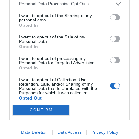
Personal Data Processing Opt Outs
I want to opt-out of the Sharing of my
KEDVES OLVASÓNK!
personal data.
Opted In
A keresett cikk a portfolio.hu hírarchívumához
I want to opt-out of the Sale of my
tartozik, melynek olvasása előfizetéses
Personal Data.
regisztrációhoz kötött.
Opted In
Az előfizetés a következőket tartalmazza:
I want to opt-out of processing my
Personal Data for Targeted Advertising.
Portfolio.hu teljes cikkarchívum
Opted In
Kötéslisták: BÉT elmúlt 2 év napon belüli
I want to opt-out of Collection, Use,
kötéslistái
Retention, Sale, and/or Sharing of my
Personal Data that Is Unrelated with the
Purposes for which it was collected.
Előfizetés
Opted Out
CONFIRM
MÁR ELŐFIZETŐNK VAGY?
BEJELENTKEZÉS
Data Deletion
Data Access
Privacy Policy