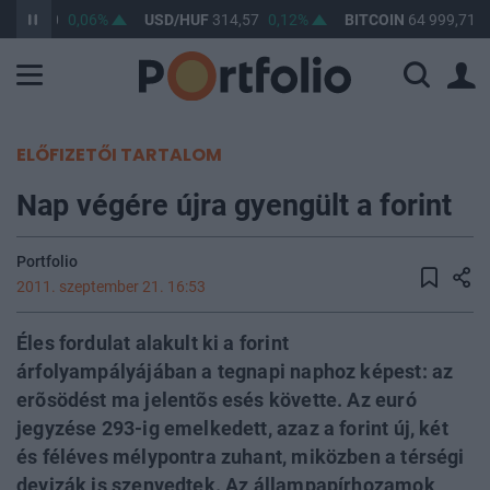
F
363,40
0,06%
USD/HUF
314,57
0,12%
BITCOIN
64 999,71
0
ELŐFIZETŐI TARTALOM
Nap végére újra gyengült a forint
Portfolio
2011. szeptember 21. 16:53
Éles fordulat alakult ki a forint
árfolyampályájában a tegnapi naphoz képest: az
erõsödést ma jelentõs esés követte. Az euró
jegyzése 293-ig emelkedett, azaz a forint új, két
és féléves mélypontra zuhant, miközben a térségi
devizák is szenvedtek. Az állampapírhozamok