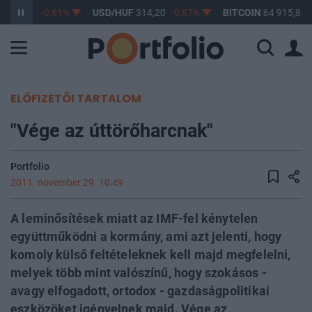
F
363,17
-0,61%
USD/HUF
314,20
-0,87%
BITCOIN
64 915,84
ELŐFIZETŐI TARTALOM
"Vége az úttörőharcnak"
Portfolio
2011. november 29. 10:49
A leminősítések miatt az IMF-fel kénytelen
együttműködni a kormány, ami azt jelenti, hogy
komoly külső feltételeknek kell majd megfelelni,
melyek több mint valószínű, hogy szokásos -
avagy elfogadott, ortodox - gazdaságpolitikai
eszközöket igényelnek majd. Vége az