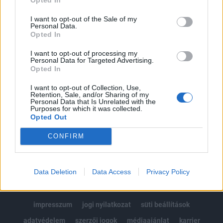
Az előfizetés a következőket tartalmazza:
I want to opt-out of the Sale of my
Portfolio.hu teljes cikkarchívum
Personal Data.
Opted In
Kötéslisták: BÉT elmúlt 2 év napon belüli
kötéslistái
I want to opt-out of processing my
Personal Data for Targeted Advertising.
Opted In
Előfizetés
I want to opt-out of Collection, Use,
Retention, Sale, and/or Sharing of my
Personal Data that Is Unrelated with the
Purposes for which it was collected.
MÁR ELŐFIZETŐNK VAGY?
BEJELENTKEZÉS
Opted Out
CONFIRM
Data Deletion
Data Access
Privacy Policy
© 2026 Portfolio
impresszum
jogi nyilatkozat
süti beállítások
adatvédelem
szerzői jogok
médiaajánlat
karrier