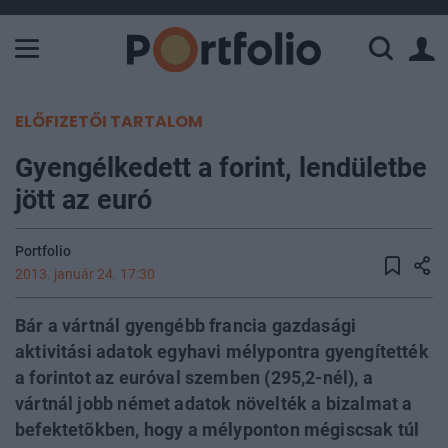
A Paksi Atomerőmű összteljesítménye 226 MW. A Duna vízállá
ELŐFIZETŐI TARTALOM
Gyengélkedett a forint, lendületbe
jött az euró
Portfolio
2013. január 24. 17:30
Bár a vártnál gyengébb francia gazdasági
aktivitási adatok egyhavi mélypontra gyengítették
a forintot az euróval szemben (295,2-nél), a
vártnál jobb német adatok növelték a bizalmat a
befektetõkben, hogy a mélyponton mégiscsak túl