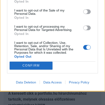
csúcsra ugrott Az amerikai leading indicators
Opted In
intenzív emelkedést mutatott decemberben A
I want to opt-out of the Sale of my
befektetõi hangulatot az Apple tegnap éjszakai
Personal Data.
Opted In
gyorsjelentése a jelek szerint nem tudta
érdemben rontani, noha a papír ma 10%-ot zuhant
I want to opt-out of processing my
Personal Data for Targeted Advertising.
Az ÁKK a mai kötvényaukciókon emelkedõ hozam
Opted In
mellett terv felett adott el kötvényeket
I want to opt-out of Collection, Use,
Retention, Sale, and/or Sharing of my
2013. január 24. 17:30 Megosztás Gyengélkedett a forint,
Personal Data that Is Unrelated with the
Purposes for which it was collected.
lendületbe jött az euró A vártnál jobb német, de rosszabb
Opted Out
francia aktivitási adatokat végülis úgy értelmezték a
piacok, hogy a német "gõzmozdony" majd élénkíti a francia
CONFIRM
gazdaságot is...
Data Deletion
Data Access
Privacy Policy
KEDVES OLVASÓNK!
A keresett cikk a portfolio.hu hírarchívumához
tartozik, melynek olvasása előfizetéses