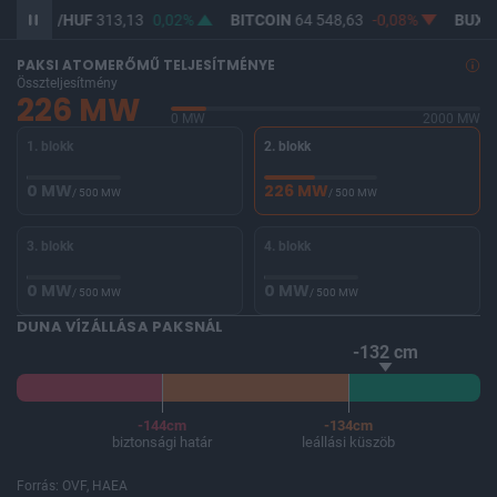
USD/HUF
313,13
0,02%
BITCOIN
64 548,63
-0,08%
BUX
1
PAKSI ATOMERŐMŰ TELJESÍTMÉNYE
Összteljesítmény
226 MW
0 MW
2000 MW
1. blokk
2. blokk
0 MW
226 MW
/ 500 MW
/ 500 MW
3. blokk
4. blokk
0 MW
0 MW
/ 500 MW
/ 500 MW
DUNA VÍZÁLLÁSA PAKSNÁL
-132 cm
-144cm
-134cm
biztonsági határ
leállási küszöb
Forrás: OVF, HAEA