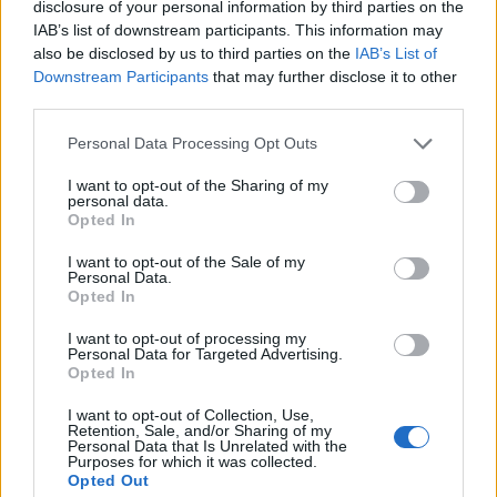
disclosure of your personal information by third parties on the
szemben pedig 338 alatt egyhavi csúcsra ért.
IAB’s list of downstream participants. This information may
Pénteken jön a Fitch Ratings felőli magyar
also be disclosed by us to third parties on the
IAB’s List of
hitelminősítés, ez állhat most a befektetők
Downstream Participants
that may further disclose it to other
third parties.
fókuszában a nemzetközi adatok mellett.
Personal Data Processing Opt Outs
2023. június 21. 20:38 Megosztás 336 forint körül jár a
dollár A dollár jegyzése este fél kilenc magasságában 336
I want to opt-out of the Sharing of my
personal data.
forint felett jár, vagyis az amerikai fizetőeszköz 1,3
Opted In
százalékkal gyengült a forinthoz képest. USD/HUF
árfolyamának alakulása...
I want to opt-out of the Sale of my
Personal Data.
Opted In
KEDVES OLVASÓNK!
I want to opt-out of processing my
Personal Data for Targeted Advertising.
A keresett cikk a portfolio.hu hírarchívumához
Opted In
tartozik, melynek olvasása előfizetéses
I want to opt-out of Collection, Use,
regisztrációhoz kötött.
Retention, Sale, and/or Sharing of my
Personal Data that Is Unrelated with the
Purposes for which it was collected.
Az előfizetés a következőket tartalmazza:
Opted Out
Portfolio.hu teljes cikkarchívum