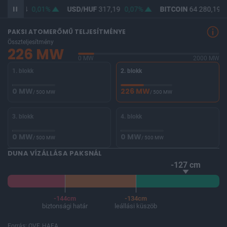
F
365,44
0,01%
USD/HUF
317,19
0,07%
BITCOIN
64 280,19
0
PAKSI ATOMERŐMŰ TELJESÍTMÉNYE
Összteljesítmény
226 MW
0 MW
2000 MW
1. blokk
2. blokk
0 MW
226 MW
/ 500 MW
/ 500 MW
3. blokk
4. blokk
0 MW
0 MW
/ 500 MW
/ 500 MW
DUNA VÍZÁLLÁSA PAKSNÁL
-127 cm
-144cm
-134cm
biztonsági határ
leállási küszöb
Forrás: OVF, HAEA