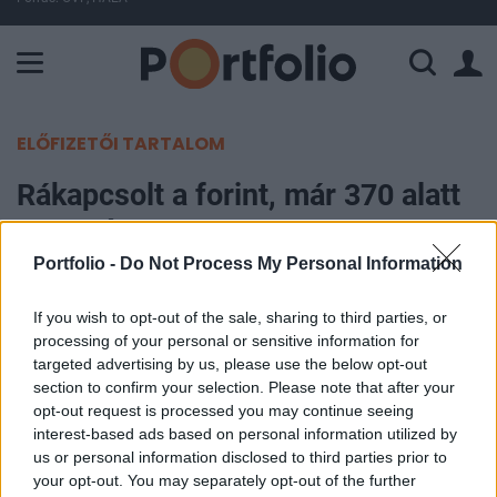
A Paksi Atomerőmű összteljesítménye 226 MW. A Duna vízállá
ELŐFIZETŐI TARTALOM
Rákapcsolt a forint, már 370 alatt
az euró
Portfolio -
Do Not Process My Personal Information
Portfolio
2023. június 21. 20:38
If you wish to opt-out of the sale, sharing to third parties, or
processing of your personal or sensitive information for
targeted advertising by us, please use the below opt-out
A keddi újabb 100 bázispontos MNB kamatvágás
section to confirm your selection. Please note that after your
után is stabil maradt a forint, sőt erősödni tudott,
opt-out request is processed you may continue seeing
szerdán pedig meglódult és délutánra a 370-es
interest-based ads based on personal information utilized by
szint alá jutott az euróval szemben. Ez egyhetes
us or personal information disclosed to third parties prior to
your opt-out. You may separately opt-out of the further
forintcsúcsot jelent, a gyengélkedő dollárral