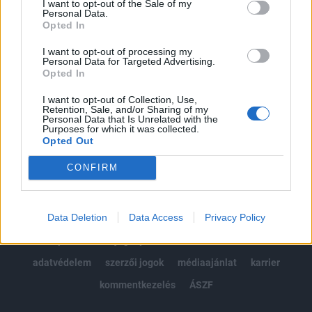
I want to opt-out of the Sale of my
Kötéslisták: BÉT elmúlt 2 év napon belüli
Personal Data.
kötéslistái
Opted In
I want to opt-out of processing my
Előfizetés
Personal Data for Targeted Advertising.
Opted In
I want to opt-out of Collection, Use,
MÁR ELŐFIZETŐNK VAGY?
BEJELENTKEZÉS
Retention, Sale, and/or Sharing of my
Personal Data that Is Unrelated with the
Purposes for which it was collected.
Opted Out
CONFIRM
Data Deletion
Data Access
Privacy Policy
© 2026 Portfolio
impresszum
jogi nyilatkozat
süti beállítások
adatvédelem
szerzői jogok
médiaajánlat
karrier
kommentkezelés
ÁSZF