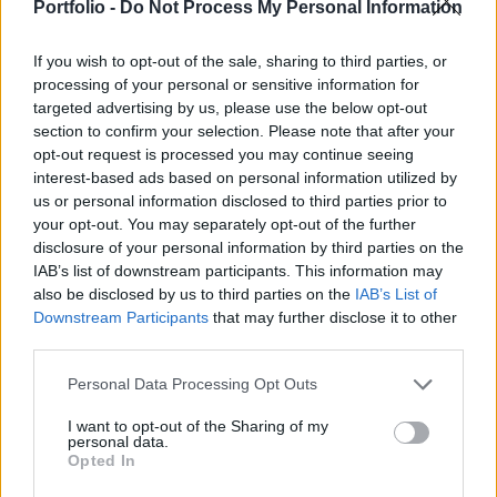
változatott. A nagy kérdés az lesz a következő
Portfolio -
Do Not Process My Personal Information
időszakban, hogyan árazzák be a piacok, hogy a
vártnál nagyobb lassulás volt a fogyasztói árak
If you wish to opt-out of the sale, sharing to third parties, or
processing of your personal or sensitive information for
emelkedésében.
targeted advertising by us, please use the below opt-out
section to confirm your selection. Please note that after your
2024. január 12. 16:43 Megosztás Minimális erősödésben
opt-out request is processed you may continue seeing
a forint A forint késő délutánra már a 379-es sávnál cikázik
interest-based ads based on personal information utilized by
az euróhoz képest, ami minimális erősödést jelent.
us or personal information disclosed to third parties prior to
EUR/HUF árfolyamának alakulása Forrás: Portfolio-
your opt-out. You may separately opt-out of the further
Teletrader Kft. Devizapárok...
disclosure of your personal information by third parties on the
IAB’s list of downstream participants. This information may
also be disclosed by us to third parties on the
IAB’s List of
KEDVES OLVASÓNK!
Downstream Participants
that may further disclose it to other
third parties.
A keresett cikk a portfolio.hu hírarchívumához
tartozik, melynek olvasása előfizetéses
Personal Data Processing Opt Outs
regisztrációhoz kötött.
I want to opt-out of the Sharing of my
personal data.
Az előfizetés a következőket tartalmazza:
Opted In
Portfolio.hu teljes cikkarchívum