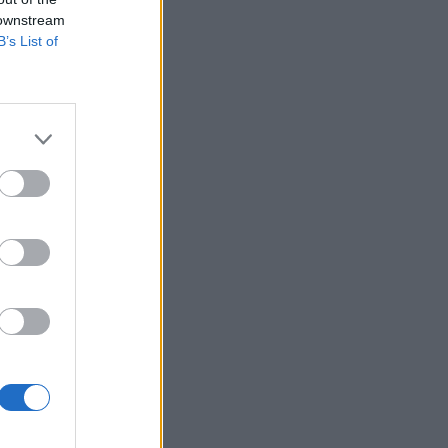
ró-zóna
 downstream
B’s List of
t (excess deficit
talosan minden EU
 és sokak által
izetéses