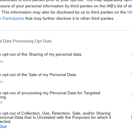
kra egyelőre nem kell számítani. A szankciókat az eu
losure of your personal information by third parties on the IAB’s list of
zemben alkalmazzák.
. This information may also be disclosed by us to third parties on the
IA
Participants
that may further disclose it to other third parties.
 minden olyan tagállam ellen megindítja a figyelmeztető eljárás
k államháztartási hiánya tavaly meghaladta a GDP 3%-át. Hiva
 tartania a Stabilitási és Növekedési Egyezményben lefektetett -
l Data Processing Opt Outs
ithatárt, még abban az esetben is, ha nem tagja a 12 tagú...
o opt-out of the Sharing of my personal data.
In
ASÓNK!
a portfolio.hu hírarchívumához tartozik, melynek olvasása előf
o opt-out of the Sale of my Personal Data.
ötött.
In
övetkezőket tartalmazza:
to opt-out of processing my Personal Data for Targeted
ing.
 teljes cikkarchívum
In
 BÉT elmúlt 2 év napon belüli
o opt-out of Collection, Use, Retention, Sale, and/or Sharing
ersonal Data that Is Unrelated with the Purposes for which it
lected.
Out
Előfizetés