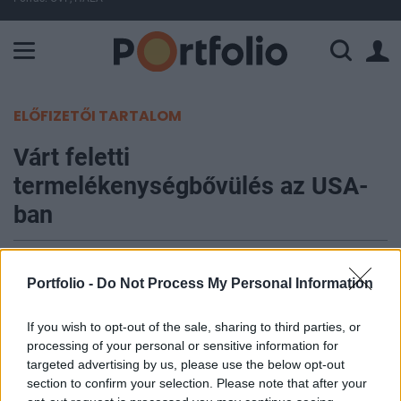
A Paksi Atomerőmű összteljesítménye 225 MW. A Duna vízállá
ELŐFIZETŐI TARTALOM
Várt feletti
termelékenységbővülés az USA-
ban
Portfolio
2004. augusztus 10. 15:20
Portfolio -
Do Not Process My Personal Information
Az Egyesült Államok Munkaügyi Minisztériuma
If you wish to opt-out of the sale, sharing to third parties, or
processing of your personal or sensitive information for
által közölt legfrissebb adatok szerint 2004.
targeted advertising by us, please use the below opt-out
második negyedévében a 2-2.3 százalék között
section to confirm your selection. Please note that after your
szóródott előrejelzésekkel szemben 2.9%-kal nőtt