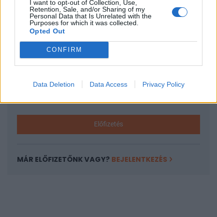
I want to opt-out of Collection, Use,
KEDVES OLVASÓNK!
Retention, Sale, and/or Sharing of my
Personal Data that Is Unrelated with the
A keresett cikk a portfolio.hu hírarchívumához
Purposes for which it was collected.
Opted Out
tartozik, melynek olvasása előfizetéses
regisztrációhoz kötött.
CONFIRM
Az előfizetés a következőket tartalmazza:
Portfolio.hu teljes cikkarchívum
Data Deletion
Data Access
Privacy Policy
Kötéslisták: BÉT elmúlt 2 év napon belüli
kötéslistái
Előfizetés
MÁR ELŐFIZETŐNK VAGY?
BEJELENTKEZÉS