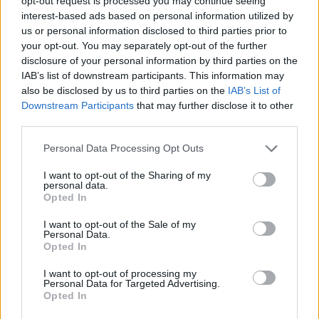
opt-out request is processed you may continue seeing
a termelékenység a nem mezőgazdasági
interest-based ads based on personal information utilized by
us or personal information disclosed to third parties prior to
szektorokban az első negyedévhez képest. A
your opt-out. You may separately opt-out of the further
szintén szezonálisan kiigazított és évesített
disclosure of your personal information by third parties on the
adatok szerint a termékegységre eső bérköltség
IAB’s list of downstream participants. This information may
(ULC) 1.9%-kal haladta meg az első negyedéves
also be disclosed by us to third parties on the
IAB’s List of
Downstream Participants
that may further disclose it to other
szintet, mely az elmúlt két év legmagasabb
third parties.
gyorsulási ütemét jelzi. Elemzők itt 2%-os
értékkel számoltak.
Personal Data Processing Opt Outs
I want to opt-out of the Sharing of my
A felülvizsgált adatok szerint a termelékenység 2004. első
personal data.
negyedévében negyedéves viszonylatban 3.7%-os
Opted In
növekedést mutatott. Érdemes kiemelni, hogy a
I want to opt-out of the Sale of my
feldolgozóiparon belül negyedéves alapon 7.5%-ra gyorsult
Personal Data.
a termelékenységnövekedés a második negyedévben az
Opted In
első negyedévi 2.8%-ot követően. Az ULC a január-márciusi
I want to opt-out of processing my
időszakban átlagosan 0.3%-kal haladta meg az előző...
Personal Data for Targeted Advertising.
Opted In