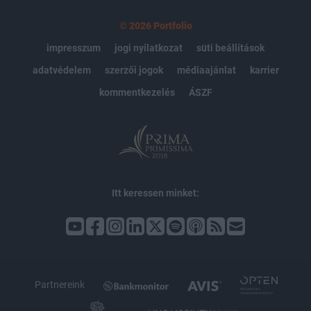
© 2026 Portfolio
impresszum
jogi nyilatkozat
süti beállítások
adatvédelem
szerzői jogok
médiaajánlat
karrier
kommentkezelés
ÁSZF
Itt keressen minket:
Partnereink