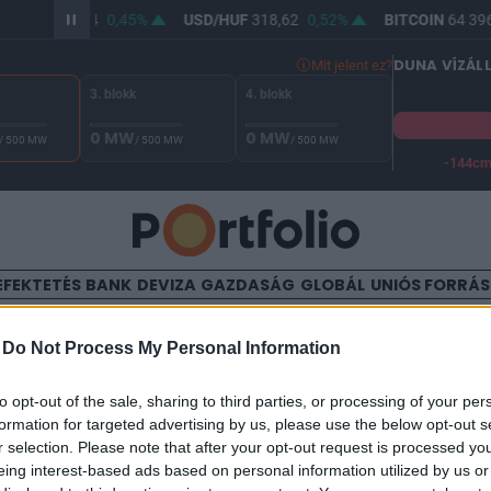
R/HUF
367,04
0,45%
USD/HUF
318,62
0,52%
BITCOIN
64 396
DUNA VÍZÁL
Mit jelent ez?
3. blokk
4. blokk
0 MW
0 MW
/ 500 MW
/ 500 MW
/ 500 MW
-144c
A Duna vízállása Paksnál -126 cm. A biztonsági határ -144 cm,
EFEKTETÉS
BANK
DEVIZA
GAZDASÁG
GLOBÁL
UNIÓS FORRÁ
TALOM
-
Do Not Process My Personal Information
t is utolérte a gyengülési h
to opt-out of the sale, sharing to third parties, or processing of your per
formation for targeted advertising by us, please use the below opt-out s
n Rt.)
r selection. Please note that after your opt-out request is processed y
eing interest-based ads based on personal information utilized by us or