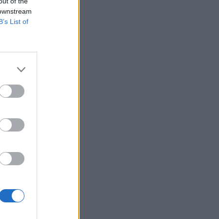
out of the
 downstream
B’s List of
t piacra is és a
nyert lendülete
UR/HUF: 249,70-
izetéses