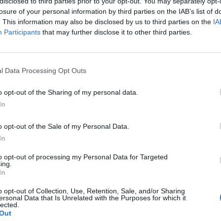
disclosed to third parties prior to your opt-out. You may separately opt-
losure of your personal information by third parties on the IAB’s list of
1:18
. This information may also be disclosed by us to third parties on the
IA
Participants
that may further disclose it to other third parties.
napok óta zajló gyengülés ma végérvényesen megérkezett a forin
 jelentős értékvesztéssel kezdte a napot. Közben a dollár vissza
"zöldhasú" minden meghatározó devizával szemben erősödött. E
l Data Processing Opt Outs
sú felfelé araszolást követően, ma reggeltől már...
o opt-out of the Sharing of my personal data.
In
ASÓNK!
o opt-out of the Sale of my Personal Data.
a portfolio.hu hírarchívumához tartozik, melynek olvasása előf
In
ötött.
to opt-out of processing my Personal Data for Targeted
övetkezőket tartalmazza:
ing.
 teljes cikkarchívum
In
 BÉT elmúlt 2 év napon belüli
o opt-out of Collection, Use, Retention, Sale, and/or Sharing
ersonal Data that Is Unrelated with the Purposes for which it
lected.
Out
Előfizetés