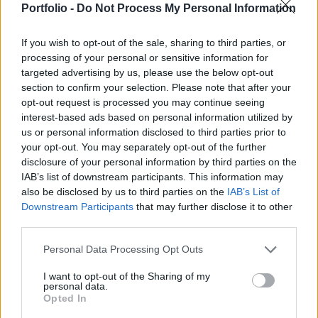
ismert - megjegyezzük, hogy mi a piaci várakozás,
Portfolio -
Do Not Process My Personal Information
mi volt az előző tényadat. A bemutatást
különválasztottuk a magyar, a régiós és a külföldi
If you wish to opt-out of the sale, sharing to third parties, or
(euró-zóna, Németország, Egyesült Államok,
processing of your personal or sensitive information for
targeted advertising by us, please use the below opt-out
Japán) adatokra. Az aktuális heti makronaptár
section to confirm your selection. Please note that after your
(várt és előző adatokkal), illetve a már publikált
opt-out request is processed you may continue seeing
eredményekhez kapcsolódó cikkek
interest-based ads based on personal information utilized by
(hivatkozással) folyamatosan elérhetők a
us or personal information disclosed to third parties prior to
your opt-out. You may separately opt-out of the further
portfolio.hu makro oldalán.
disclosure of your personal information by third parties on the
IAB’s list of downstream participants. This information may
also be disclosed by us to third parties on the
IAB’s List of
Downstream Participants
that may further disclose it to other
KEDVES OLVASÓNK!
third parties.
A keresett cikk a portfolio.hu hírarchívumához
Personal Data Processing Opt Outs
tartozik, melynek olvasása előfizetéses
regisztrációhoz kötött.
I want to opt-out of the Sharing of my
personal data.
Az előfizetés a következőket tartalmazza:
Opted In
Portfolio.hu teljes cikkarchívum