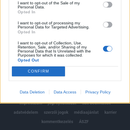
I want to opt-out of the Sale of my
Kötéslisták: BÉT elmúlt 2 év napon belüli
Personal Data.
Opted In
kötéslistái
I want to opt-out of processing my
Personal Data for Targeted Advertising.
Előfizetés
Opted In
I want to opt-out of Collection, Use,
Retention, Sale, and/or Sharing of my
MÁR ELŐFIZETŐNK VAGY?
BEJELENTKEZÉS
Personal Data that Is Unrelated with the
Purposes for which it was collected.
Opted Out
CONFIRM
Data Deletion
Data Access
Privacy Policy
© 2026 Portfolio
impresszum
jogi nyilatkozat
süti beállítások
adatvédelem
szerzői jogok
médiaajánlat
karrier
kommentkezelés
ÁSZF