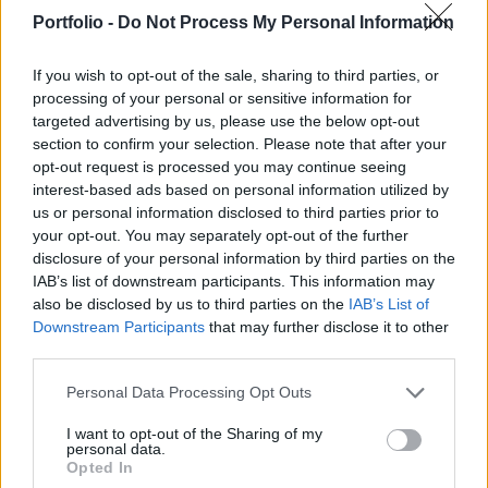
és vámügyi biztosa volt a vendége az MTV
Portfolio -
Do Not Process My Personal Information
Friderikusz Sándor által szerkesztett A szólás
szabadsága című műsorának.
If you wish to opt-out of the sale, sharing to third parties, or
processing of your personal or sensitive information for
A Bizottság magyar tagja leszögezte: "Egy politikai játszma
targeted advertising by us, please use the below opt-out
részévé váltam..., de nem vagyok az a típus, aki feladja". "A
section to confirm your selection. Please note that after your
tisztség logikus folytatása egy külügyminiszteri pályának,
opt-out request is processed you may continue seeing
interest-based ads based on personal information utilized by
ahol sokat tudok tenni az uniós és a magyar érdekekért
us or personal information disclosed to third parties prior to
egyaránt". Kovács az elmúlt hetek támadásaira reagálva
your opt-out. You may separately opt-out of the further
úgy vélte: nem az egérutat választotta, hiszen a
disclosure of your personal information by third parties on the
legkényelmesebb megoldást egy...
IAB’s list of downstream participants. This information may
also be disclosed by us to third parties on the
IAB’s List of
Downstream Participants
that may further disclose it to other
KEDVES OLVASÓNK!
third parties.
A keresett cikk a portfolio.hu hírarchívumához
Personal Data Processing Opt Outs
tartozik, melynek olvasása előfizetéses
regisztrációhoz kötött.
I want to opt-out of the Sharing of my
personal data.
Opted In
Az előfizetés a következőket tartalmazza: