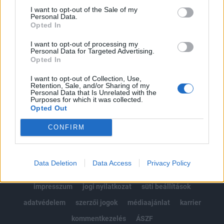
Portfolio.hu teljes cikkarchívum
I want to opt-out of the Sale of my
Personal Data.
Kötéslisták: BÉT elmúlt 2 év napon belüli
Opted In
kötéslistái
I want to opt-out of processing my
Personal Data for Targeted Advertising.
Előfizetés
Opted In
I want to opt-out of Collection, Use,
Retention, Sale, and/or Sharing of my
MÁR ELŐFIZETŐNK VAGY?
BEJELENTKEZÉS
Personal Data that Is Unrelated with the
Purposes for which it was collected.
Opted Out
CONFIRM
Data Deletion
Data Access
Privacy Policy
© 2026 Portfolio
impresszum
jogi nyilatkozat
süti beállítások
adatvédelem
szerzői jogok
médiaajánlat
karrier
kommentkezelés
ÁSZF