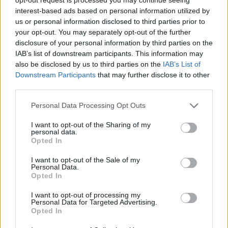
A piaci elemzők által várt 3.8% helyett 3.6%-kal
interest-based ads based on personal information utilized by
us or personal information disclosed to third parties prior to
voltak magasabbak a fogyasztói árak
your opt-out. You may separately opt-out of the further
augusztusban az előző év azonos időszakánál.
disclosure of your personal information by third parties on the
Júliusban az infláció még 3.7%-os volt. Az adat
IAB’s list of downstream participants. This information may
újabb lökést adhat az állampapírpiacnak a
also be disclosed by us to third parties on the
IAB’s List of
Downstream Participants
that may further disclose it to other
kamatcsökkentési várakozások erősítésén
third parties.
keresztül.
Personal Data Processing Opt Outs
2005. augusztusban a fogyasztói árak egy hónap alatt
átlagosan 0.4%-kal csökkentek, 2004. augusztushoz
I want to opt-out of the Sharing of my
personal data.
viszonyítva pedig 3.6%-kal növekedtek - közölte a KSH.
Opted In
Idén, az első nyolc hónapban, átlagosan 3.7%-kal voltak
I want to opt-out of the Sale of my
magasabbak az árak, mint az előző év azonos
Personal Data.
időszakában. 1 hónap alatt - 2005. júliushoz viszonyítva -
Opted In
az élelmiszerek árai 2.0%-kal csökkentek. Jelentős
I want to opt-out of processing my
árcsökkenés...
Personal Data for Targeted Advertising.
Opted In