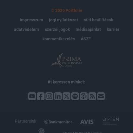
© 2026 Portfolio
impresszum
jogi nyilatkozat
süti beállítások
adatvédelem
szerzői jogok
médiaajánlat
karrier
kommentkezelés
ÁSZF
Itt keressen minket:
Partnereink