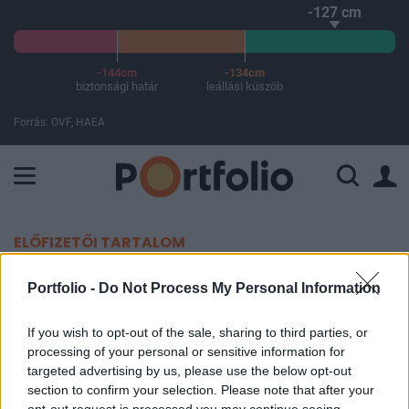
-127 cm
-144cm
-134cm
biztonsági határ
leállási küszöb
Forrás: OVF, HAEA
A Paksi Atomerőmű összteljesítménye 225 MW. A Duna vízállá
ELŐFIZETŐI TARTALOM
3.6%-os infláció - vártnál
Portfolio -
Do Not Process My Personal Information
alacsonyabb
If you wish to opt-out of the sale, sharing to third parties, or
processing of your personal or sensitive information for
Portfolio
targeted advertising by us, please use the below opt-out
2005. szeptember 13. 09:00
section to confirm your selection. Please note that after your
opt-out request is processed you may continue seeing