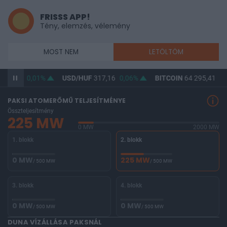
FRISSS APP!
Tény, elemzés, vélemény
MOST NEM
LETÖLTÖM
365,46
0,01%
USD/HUF
317,16
0,06%
BITCOIN
64 295,41
0,
PAKSI ATOMERŐMŰ TELJESÍTMÉNYE
Összteljesítmény
225 MW
0 MW
2000 MW
1. blokk
2. blokk
0 MW
225 MW
/ 500 MW
/ 500 MW
3. blokk
4. blokk
0 MW
0 MW
/ 500 MW
/ 500 MW
DUNA VÍZÁLLÁSA PAKSNÁL