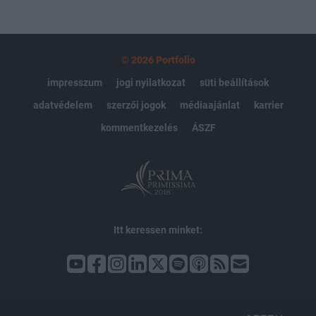
© 2026 Portfolio
impresszum
jogi nyilatkozat
süti beállítások
adatvédelem
szerzői jogok
médiaajánlat
karrier
kommentkezelés
ÁSZF
Itt keressen minket: