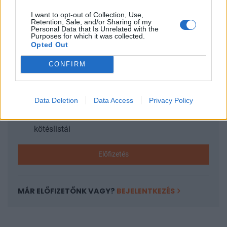
I want to opt-out of Collection, Use,
Retention, Sale, and/or Sharing of my
KEDVES OLVASÓNK!
Personal Data that Is Unrelated with the
Purposes for which it was collected.
Opted Out
A keresett cikk a portfolio.hu hírarchívumához
tartozik, melynek olvasása előfizetéses
CONFIRM
regisztrációhoz kötött.
Az előfizetés a következőket tartalmazza:
Data Deletion
Data Access
Privacy Policy
Portfolio.hu teljes cikkarchívum
Kötéslisták: BÉT elmúlt 2 év napon belüli
kötéslistái
Előfizetés
MÁR ELŐFIZETŐNK VAGY?
BEJELENTKEZÉS