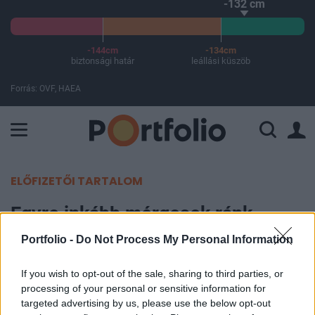
-132 cm
-144cm
-134cm
biztonsági határ
leállási küszöb
Forrás: OVF, HAEA
A Paksi Atomerőmű összteljesítménye 226 MW. A Duna vízállá
ELŐFIZETŐI TARTALOM
Egyre inkább mérgesek ránk
Brüsszelben - újabb
Portfolio -
Do Not Process My Personal Information
megszorítások a láthatáron
If you wish to opt-out of the sale, sharing to third parties, or
processing of your personal or sensitive information for
Portfolio
targeted advertising by us, please use the below opt-out
2005. szeptember 26. 15:29