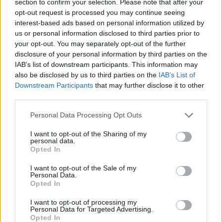
section to confirm your selection. Please note that after your
opt-out request is processed you may continue seeing
Az Európai Bizottság Gazdasági és Pénzügyi
interest-based ads based on personal information utilized by
us or personal information disclosed to third parties prior to
Bizottsága (EFC) e hét pénteken foglalkozik a
your opt-out. You may separately opt-out of the further
magyar költségvetési hiányalakulás legfrissebb
disclosure of your personal information by third parties on the
fejleményeivel, és a pénzügyminiszterek tanácsa
IAB’s list of downstream participants. This information may
(Ecofin) várhatóan október végén megfogalmazza
also be disclosed by us to third parties on the
IAB’s List of
Downstream Participants
that may further disclose it to other
új ajánlásait a költségvetési hiány (idei)
third parties.
csökkentésére - mondta el a Reuters-nak egy a
neve elhallgatását kérő brüsszeli illetékes.
Personal Data Processing Opt Outs
I want to opt-out of the Sharing of my
Az eddigi sajtóértesülések arról szóltak, hogy az idei
personal data.
államháztartási hiány a célként kitűzött 4.7% helyett 7.2%
Opted In
lehet, elsősorban az autópálya-finanszírozással
I want to opt-out of the Sale of my
kapcsolatos Eurostat-útmutatás miatt (mely egyelőre
Personal Data.
részleteiben még nem ismert). Az illetékes szerint
Opted In
valószínűtlen, hogy az Európai Bizottság büntetést
I want to opt-out of processing my
szorgalmazna Magyarországgal szemben, ugyanakkor
Personal Data for Targeted Advertising.
jelezte...
Opted In