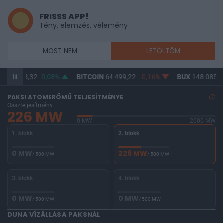
FRISSS APP!
Tény, elemzés, vélemény
MOST NEM
LETÖLTÖM
HUF
313,32
0,08%
BITCOIN
64 499,22
-0,16%
BUX
148 085,9
PAKSI ATOMERŐMŰ TELJESÍTMÉNYE
Összteljesítmény
226 MW
0 MW
2000 MW
1. blokk
2. blokk
0 MW
226 MW
/ 500 MW
/ 500 MW
3. blokk
4. blokk
0 MW
0 MW
/ 500 MW
/ 500 MW
DUNA VÍZÁLLÁSA PAKSNÁL