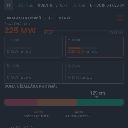
F
364,89
0,87%
USD/HUF
316,71
1,16%
BITCOIN
64 626,33
0
PAKSI ATOMERŐMŰ TELJESÍTMÉNYE
Összteljesítmény
225 MW
0 MW
2000 MW
1. blokk
2. blokk
0 MW
225 MW
/ 500 MW
/ 500 MW
3. blokk
4. blokk
0 MW
0 MW
/ 500 MW
/ 500 MW
DUNA VÍZÁLLÁSA PAKSNÁL
-129 cm
-144cm
-134cm
biztonsági határ
leállási küszöb
Forrás: OVF, HAEA