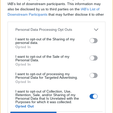
IAB’s list of downstream participants. This information may
szomszédunkat.
also be disclosed by us to third parties on the
IAB’s List of
Downstream Participants
that may further disclose it to other
A költségvetési törvény a 2006. évi hiányt a GDP 2.9%-ban
third parties.
határozza meg az idei évre várható 3.4% után. Ezzel
Szlovákia 2006-ra teljesítené az euró bevezetésének
Personal Data Processing Opt Outs
költségvetési kritériumát. A piac nem fogadta kitörő
I want to opt-out of the Sharing of my
lelkesedéssel a hírt, a szlovák korona euróval szembeni
personal data.
árfolyama nem tudott 37.8 alá erősödni. A FED döntés
Opted In
miatti kivárás hatására az aktivitás...
I want to opt-out of the Sale of my
Personal Data.
Opted In
KEDVES OLVASÓNK!
I want to opt-out of processing my
Personal Data for Targeted Advertising.
A keresett cikk a portfolio.hu hírarchívumához
Opted In
tartozik, melynek olvasása előfizetéses
regisztrációhoz kötött.
I want to opt-out of Collection, Use,
Retention, Sale, and/or Sharing of my
Personal Data that Is Unrelated with the
Az előfizetés a következőket tartalmazza:
Purposes for which it was collected.
Opted Out
Portfolio.hu teljes cikkarchívum
Kötéslisták: BÉT elmúlt 2 év napon belüli