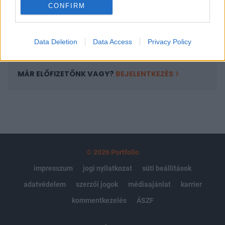
CONFIRM
kötéslistái
Előfizetés
Data Deletion
Data Access
Privacy Policy
MÁR ELŐFIZETŐNK VAGY?
BEJELENTKEZÉS
© 2026 Portfolio
impresszum
jogi nyilatkozat
süti beállítások
adatvédelem
szerzői jogok
médiaajánlat
karrier
kommentkezelés
ÁSZF