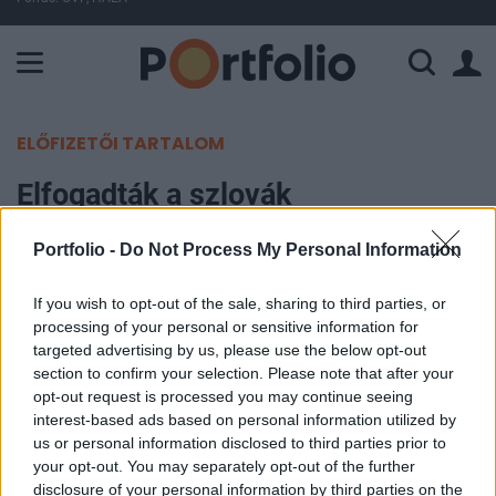
A Paksi Atomerőmű összteljesítménye 225 MW. A Duna vízállá
ELŐFIZETŐI TARTALOM
Elfogadták a szlovák
költségvetést: már a maastrichti
Portfolio -
Do Not Process My Personal Information
határokon belül!?
If you wish to opt-out of the sale, sharing to third parties, or
Portfolio
processing of your personal or sensitive information for
2005. december 14. 09:02
targeted advertising by us, please use the below opt-out
section to confirm your selection. Please note that after your
opt-out request is processed you may continue seeing
79 szavazattal 62 ellenében a szlovák parlament
interest-based ads based on personal information utilized by
elfogadta a 2006-os költségvetési törvényt. A
us or personal information disclosed to third parties prior to
szavazás kimenetele kétséges volt, ugyanis
your opt-out. You may separately opt-out of the further
disclosure of your personal information by third parties on the
kisebbségi kormány irányítja északi