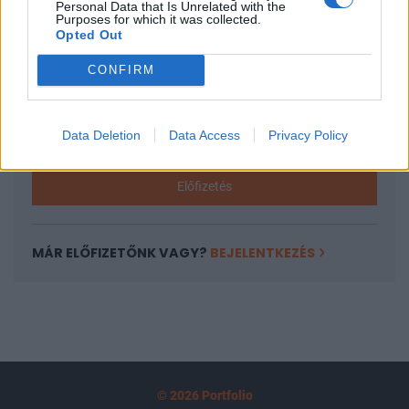
Personal Data that Is Unrelated with the
tartozik, melynek olvasása előfizetéses
Purposes for which it was collected.
Opted Out
regisztrációhoz kötött.
CONFIRM
Az előfizetés a következőket tartalmazza:
Portfolio.hu teljes cikkarchívum
Kötéslisták: BÉT elmúlt 2 év napon belüli
Data Deletion
Data Access
Privacy Policy
kötéslistái
Előfizetés
MÁR ELŐFIZETŐNK VAGY?
BEJELENTKEZÉS
© 2026 Portfolio