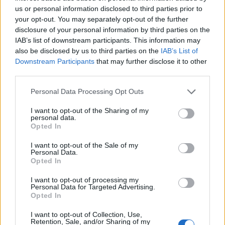
us or personal information disclosed to third parties prior to
feldolgozóipar húzódott meg, mely éves alapon
your opt-out. You may separately opt-out of the further
17.3%-os növekedést mutatott. A gépgyártás
disclosure of your personal information by third parties on the
32.1%-os, az elektronikai cikkek gyártása 26.4, a
IAB’s list of downstream participants. This information may
textilipar 23.7%-os, a járműgyártás 17.2%-os
also be disclosed by us to third parties on the
IAB’s List of
Downstream Participants
that may further disclose it to other
bővülést mutatott. Ezek mögött főként az egyre
third parties.
inkább felfutó szlovák autóipar húzódhat meg.
Personal Data Processing Opt Outs
A szlovák gazdaság a legfrissebb adatok szerint 7.6%-kal
nőtt a tavalyi negyedik negyedévben (harmadik
I want to opt-out of the Sharing of my
personal data.
negyedévben még 6.2%-os volt a növekedés), míg éves
Opted In
szinten 6%-os volt a bővülési ütem. Az Európai Bizottság
I want to opt-out of the Sale of my
tegnap előrejelzése szerint idén 6.1, jövőre 6.5%-ra
Personal Data.
gyorsulhat északi szomszédunk növekedési üteme (a nagy
Opted In
autógyárak beinduló termelése egyre inkább érződhet...
I want to opt-out of processing my
Personal Data for Targeted Advertising.
Opted In
KEDVES OLVASÓNK!
I want to opt-out of Collection, Use,
A keresett cikk a portfolio.hu hírarchívumához
Retention, Sale, and/or Sharing of my