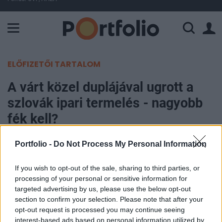
A Paksi Atomerőmű összteljesítménye 224 MW. A Duna vízállá
ELŐFIZETŐI TARTALOM
A várt közel duplájával ugrott a
szlovák ipari termelés - nagyobb
fék kell?
Portfolio -
Do Not Process My Personal Information
Portfolio
2006. május 09. 09:58
If you wish to opt-out of the sale, sharing to third parties, or
processing of your personal or sensitive information for
Az elemzői 8%-os konszenzussal szemben 15.3%-
targeted advertising by us, please use the below opt-out
kal ugrott meg márciusban a szlovák éves alapú
section to confirm your selection. Please note that after your
ipari termelés. Februárban még csak 4.7%-os volt
opt-out request is processed you may continue seeing
a bővülés üteme. A jelentős gyorsulás mögött a
interest-based ads based on personal information utilized by