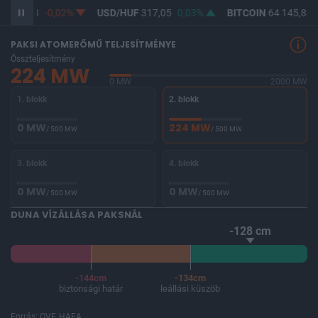
F
365,33
-0,02%
USD/HUF
317,05
0,03%
BITCOIN
64 145,85
PAKSI ATOMERŐMŰ TELJESÍTMÉNYE
Összteljesítmény
224 MW
0 MW
2000 MW
1. blokk
2. blokk
0 MW
224 MW
/ 500 MW
/ 500 MW
3. blokk
4. blokk
0 MW
0 MW
/ 500 MW
/ 500 MW
DUNA VÍZÁLLÁSA PAKSNÁL
-128 cm
-144cm
-134cm
biztonsági határ
leállási küszöb
Forrás: OVF, HAEA