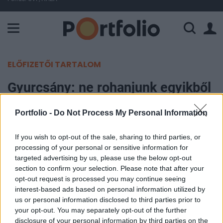
A Paksi Atomerőmű összteljesítménye 225 MW. A Duna vízállá
ELŐFIZETŐI TARTALOM
Gyurcsány: ne rohanjunk egyikből
a másik alagútba!
Portfolio -
Do Not Process My Personal Information
Portfolio
If you wish to opt-out of the sale, sharing to third parties, or
2007. április 19. 09:13
processing of your personal or sensitive information for
targeted advertising by us, please use the below opt-out
"Látjuk a fényt az alagút végén, de ahhoz még igen
section to confirm your selection. Please note that after your
sokat kell tenni, hogy az alagútnak vége legyen és
opt-out request is processed you may continue seeing
interest-based ads based on personal information utilized by
ne rohanjunk bele egy új alagútba, ehhez új
us or personal information disclosed to third parties prior to
intézkedések is kellenek" - jelentette ki a mai PM-
your opt-out. You may separately opt-out of the further
MNB euró-bevezetéssel foglalkozó
disclosure of your personal information by third parties on the