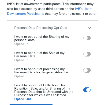
konferenciáján Gyurcsány Ferenc. A
IAB’s list of downstream participants. This information may
also be disclosed by us to third parties on the
IAB’s List of
miniszterelnök szerint biztató kilátásokkal
Downstream Participants
that may further disclose it to other
rendelkezik a költségvetési és folyó fizetési
third parties.
mérleg hiányának korrekciója, de "nagyon messze
vagyunk még az út végétől".
Personal Data Processing Opt Outs
I want to opt-out of the Sharing of my
A konvergenciaprogramban lefektetett pályát tartjuk, az
personal data.
abban lefektetett célokat "kellő fegyelmezettséggel el lehet
Opted In
érni" - szögezte le Gyurcsány.
I want to opt-out of the Sale of my
Personal Data.
Opted In
KEDVES OLVASÓNK!
I want to opt-out of processing my
Personal Data for Targeted Advertising.
A keresett cikk a portfolio.hu hírarchívumához
Opted In
tartozik, melynek olvasása előfizetéses
regisztrációhoz kötött.
I want to opt-out of Collection, Use,
Retention, Sale, and/or Sharing of my
Personal Data that Is Unrelated with the
Az előfizetés a következőket tartalmazza:
Purposes for which it was collected.
Opted Out
Portfolio.hu teljes cikkarchívum