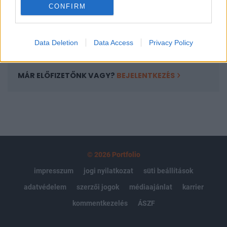
Kötéslisták: BÉT elmúlt 2 év napon belüli
CONFIRM
kötéslistái
Előfizetés
Data Deletion
Data Access
Privacy Policy
MÁR ELŐFIZETŐNK VAGY?
BEJELENTKEZÉS
© 2026 Portfolio
impresszum
jogi nyilatkozat
süti beállítások
adatvédelem
szerzői jogok
médiaajánlat
karrier
kommentkezelés
ÁSZF