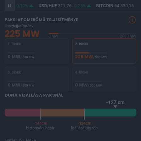
366,10
0,19%
USD/HUF
317,76
0,25%
BITCOIN
64 330,16
0,
PAKSI ATOMERŐMŰ TELJESÍTMÉNYE
Összteljesítmény
225 MW
0 MW
2000 MW
1. blokk
2. blokk
0 MW
225 MW
/ 500 MW
/ 500 MW
3. blokk
4. blokk
0 MW
0 MW
/ 500 MW
/ 500 MW
DUNA VÍZÁLLÁSA PAKSNÁL
-127 cm
-144cm
-134cm
biztonsági határ
leállási küszöb
Forrás: OVF, HAEA