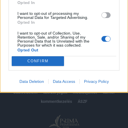
Opted In
Előfizetés
I want to opt-out of processing my
Personal Data for Targeted Advertising.
Opted In
MÁR ELŐFIZETŐNK VAGY?
BEJELENTKEZÉS
I want to opt-out of Collection, Use,
Retention, Sale, and/or Sharing of my
Personal Data that Is Unrelated with the
Purposes for which it was collected.
Opted Out
CONFIRM
© 2026 Portfolio
Data Deletion
Data Access
Privacy Policy
impresszum
jogi nyilatkozat
süti beállítások
adatvédelem
szerzői jogok
médiaajánlat
karrier
kommentkezelés
ÁSZF