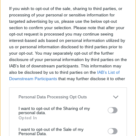
Népszabadság.
If you wish to opt-out of the sale, sharing to third parties, or
Tegnap a gazdasági tárca szakállamtitkára azt jelezte,
processing of your personal or sensitive information for
hogy a januári árampiaci liberalizáció nyomán az árak
targeted advertising by us, please use the below opt-out
section to confirm your selection. Please note that after your
+/-10%-os mértékben változhatnak, de közép távon már
opt-out request is processed you may continue seeing
lefelé mozdulhatnak el az árak.Kapcsolódó
interest-based ads based on personal information utilized by
cikkünk2007.06.02 11:30Eddig titkos adatokat tett közzé a
us or personal information disclosed to third parties prior to
GKM - miért marad el a júliusi gázárcsökkentés is?
your opt-out. You may separately opt-out of the further
disclosure of your personal information by third parties on the
IAB’s list of downstream participants. This information may
KEDVES OLVASÓNK!
also be disclosed by us to third parties on the
IAB’s List of
Downstream Participants
that may further disclose it to other
A keresett cikk a portfolio.hu hírarchívumához
third parties.
tartozik, melynek olvasása előfizetéses
regisztrációhoz kötött.
Personal Data Processing Opt Outs
Az előfizetés a következőket tartalmazza:
I want to opt-out of the Sharing of my
personal data.
Portfolio.hu teljes cikkarchívum
Opted In
Kötéslisták: BÉT elmúlt 2 év napon belüli
I want to opt-out of the Sale of my
kötéslistái
Personal Data.