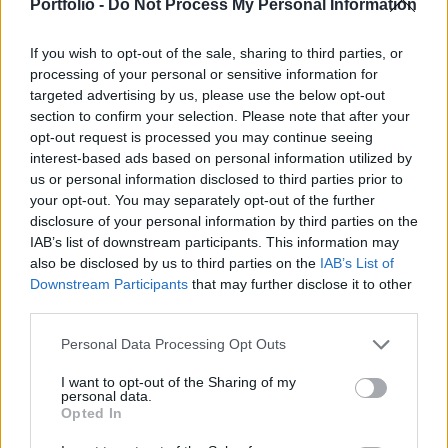
és a függőben levő lakásértékesítések februári
Portfolio -
Do Not Process My Personal Information
értékeit teszik közzé.
If you wish to opt-out of the sale, sharing to third parties, or
Az ADP cég által közölt foglalkoztatottsági jelentés némi
processing of your personal or sensitive information for
iránymutatással szolgálhat a pénteken megjelenő átfogó
targeted advertising by us, please use the below opt-out
section to confirm your selection. Please note that after your
kormányzati statisztika előtt. Tekintettel arra, hogy az ADP
opt-out request is processed you may continue seeing
cég foglalkoztatottsági mutatója az elmúlt hónapok során
interest-based ads based on personal information utilized by
igen széles tartományban mozgott, megbízhatósága
us or personal information disclosed to third parties prior to
korlátozott. A piaci konszenzus szerint az ADP ismét 600
your opt-out. You may separately opt-out of the further
ezer feletti munkahelymegszűnésről...
disclosure of your personal information by third parties on the
IAB’s list of downstream participants. This information may
also be disclosed by us to third parties on the
IAB’s List of
KEDVES OLVASÓNK!
Downstream Participants
that may further disclose it to other
third parties.
A keresett cikk a portfolio.hu hírarchívumához
tartozik, melynek olvasása előfizetéses
Personal Data Processing Opt Outs
regisztrációhoz kötött.
I want to opt-out of the Sharing of my
personal data.
Az előfizetés a következőket tartalmazza:
Opted In
Portfolio.hu teljes cikkarchívum