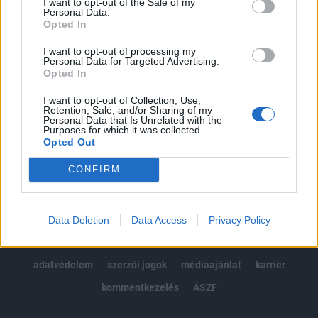
I want to opt-out of the Sale of my
Kötéslisták: BÉT elmúlt 2 év napon belüli
Personal Data.
kötéslistái
Opted In
I want to opt-out of processing my
Előfizetés
Personal Data for Targeted Advertising.
Opted In
I want to opt-out of Collection, Use,
MÁR ELŐFIZETŐNK VAGY?
BEJELENTKEZÉS
Retention, Sale, and/or Sharing of my
Personal Data that Is Unrelated with the
Purposes for which it was collected.
Opted Out
CONFIRM
© 2026 Portfolio
Data Deletion
Data Access
Privacy Policy
impresszum
jogi nyilatkozat
süti beállítások
adatvédelem
szerzői jogok
médiaajánlat
karrier
kommentkezelés
ÁSZF