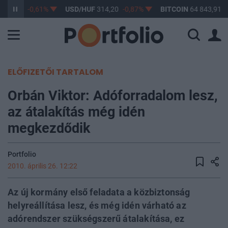
363,17
-0,61%
USD/HUF
314,20
-0,87%
BITCOIN
64 843,91
-
ELŐFIZETŐI TARTALOM
Orbán Viktor: Adóforradalom lesz,
az átalakítás még idén
megkezdődik
Portfolio
2010. április 26. 12:22
Az új kormány első feladata a közbiztonság
helyreállítása lesz, és még idén várható az
adórendszer szükségszerű átalakítása, ez