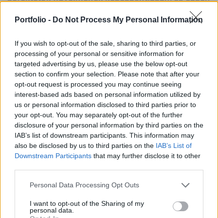
az esetben minden eddiginél nagyobb veszély
Portfolio -
Do Not Process My Personal Information
leselkedhet Európára és egyben a globális
gazdaságra is. Újabb időzített bomba ketyeg a
If you wish to opt-out of the sale, sharing to third parties, or
világgazdaságban - figyelmeztetnek.
processing of your personal or sensitive information for
targeted advertising by us, please use the below opt-out
A hosszú ideje gyenge gazdasági növekedést produkáló és
section to confirm your selection. Please note that after your
adóssághegyet felhalmozó Olaszország közpénzügyi
opt-out request is processed you may continue seeing
helyzete valóságos időzített bombaként van jelen, ami arra
interest-based ads based on personal information utilized by
vár, hogy felrobbanjon - figyelmeztet Roger Bootle, a
us or personal information disclosed to third parties prior to
your opt-out. You may separately opt-out of the further
Capital Economics elemzője a CNBC tudósítása szerint. Az
disclosure of your personal information by third parties on the
amerikai gazdasági hírcsatorna emlékeztet arra, hogy a
IAB’s list of downstream participants. This information may
piacok figyelme a gyenge euróövezeti (perifériális)...
also be disclosed by us to third parties on the
IAB’s List of
Downstream Participants
that may further disclose it to other
third parties.
KEDVES OLVASÓNK!
Personal Data Processing Opt Outs
A keresett cikk a portfolio.hu hírarchívumához
tartozik, melynek olvasása előfizetéses
I want to opt-out of the Sharing of my
personal data.
regisztrációhoz kötött.