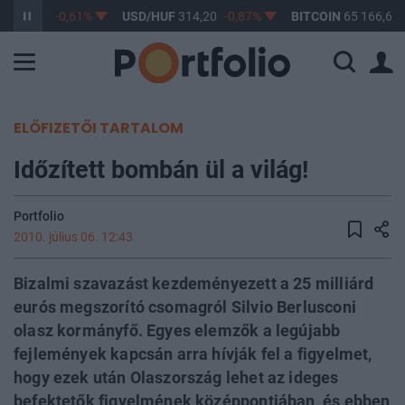
F
363,17
-0,61%
USD/HUF
314,20
-0,87%
BITCOIN
65 166,60
ELŐFIZETŐI TARTALOM
Időzített bombán ül a világ!
Portfolio
2010. július 06. 12:43
Bizalmi szavazást kezdeményezett a 25 milliárd
eurós megszorító csomagról Silvio Berlusconi
olasz kormányfő. Egyes elemzők a legújabb
fejlemények kapcsán arra hívják fel a figyelmet,
hogy ezek után Olaszország lehet az ideges
befektetők figyelmének középpontjában, és ebben