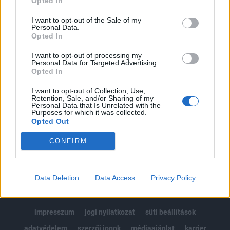
Opted In
Az előfizetés a következőket tartalmazza:
I want to opt-out of the Sale of my
Portfolio.hu teljes cikkarchívum
Personal Data.
Opted In
Kötéslisták: BÉT elmúlt 2 év napon belüli
kötéslistái
I want to opt-out of processing my
Personal Data for Targeted Advertising.
Opted In
Előfizetés
I want to opt-out of Collection, Use,
Retention, Sale, and/or Sharing of my
Personal Data that Is Unrelated with the
Purposes for which it was collected.
MÁR ELŐFIZETŐNK VAGY?
BEJELENTKEZÉS
Opted Out
CONFIRM
Data Deletion
Data Access
Privacy Policy
© 2026 Portfolio
impresszum
jogi nyilatkozat
süti beállítások
adatvédelem
szerzői jogok
médiaajánlat
karrier