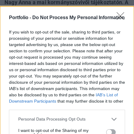
Nagy Anna a mai kormányszóvivői tájékoztatón. A
kormányszóvivő szólt arról is, hogy a kormány
Portfolio -
Do Not Process My Personal Information
rendeletet alkotott, ami garancia lesz arra, hogy a
pénzügyi intézmények nem háríthatják át a
If you wish to opt-out of the sale, sharing to third parties, or
terheket ügyfeleikre.
processing of your personal or sensitive information for
targeted advertising by us, please use the below opt-out
Februárban jönnek a reformok A kormányszóvivő
section to confirm your selection. Please note that after your
tájékoztatása szerint Matolcsy György nemzetgazdasági
opt-out request is processed you may continue seeing
miniszter már egyeztetett a kilátásba helyezett
interest-based ads based on personal information utilized by
reformintézkedésekről Olli Rehnnel, az EU gazdasági és
us or personal information disclosed to third parties prior to
monetáris ügyekért felelős biztosával. Nagy Anna
your opt-out. You may separately opt-out of the further
ugyanakkor arra is felhívta a figyelmet, hogy már el is
disclosure of your personal information by third parties on the
IAB’s list of downstream participants. This information may
kezdődtek a reformok, kiemelte az APEH és a VPOP
also be disclosed by us to third parties on the
IAB’s List of
összevonását.Kapcsolódó...
Downstream Participants
that may further disclose it to other
third parties.
KEDVES OLVASÓNK!
Personal Data Processing Opt Outs
A keresett cikk a portfolio.hu hírarchívumához
I want to opt-out of the Sharing of my