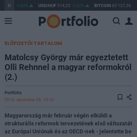
363,31
0,04%
USD/HUF
314,25
0,02%
BITCOIN
65 127,36
0,
ELŐFIZETŐI TARTALOM
Matolcsy György már egyeztetett
Olli Rehnnel a magyar reformokról
(2.)
Portfolio
2010. december 08. 15:16
Magyarország már február végén elküldi a
strukturális reformok tervezetének első változatát
az Európai Uniónak és az OECD-nek - jelentette be