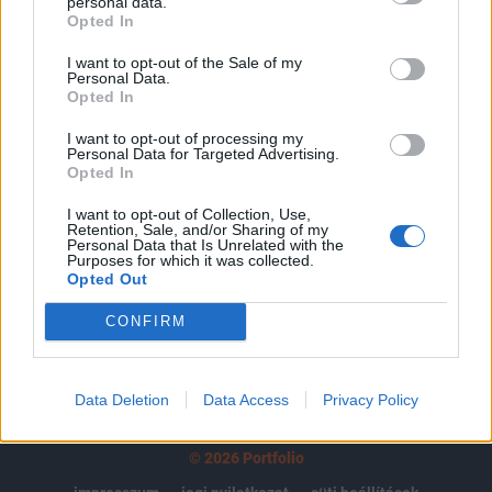
tartozik, melynek olvasása előfizetéses
personal data.
Opted In
regisztrációhoz kötött.
I want to opt-out of the Sale of my
Az előfizetés a következőket tartalmazza:
Personal Data.
Portfolio.hu teljes cikkarchívum
Opted In
Kötéslisták: BÉT elmúlt 2 év napon belüli
I want to opt-out of processing my
kötéslistái
Personal Data for Targeted Advertising.
Opted In
Előfizetés
I want to opt-out of Collection, Use,
Retention, Sale, and/or Sharing of my
Personal Data that Is Unrelated with the
Purposes for which it was collected.
Opted Out
MÁR ELŐFIZETŐNK VAGY?
BEJELENTKEZÉS
CONFIRM
Data Deletion
Data Access
Privacy Policy
© 2026 Portfolio