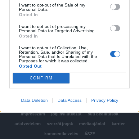
Portfolio.hu teljes cikkarchívum
I want to opt-out of the Sale of my
Personal Data.
Kötéslisták: BÉT elmúlt 2 év napon belüli
Opted In
kötéslistái
I want to opt-out of processing my
Personal Data for Targeted Advertising.
Előfizetés
Opted In
I want to opt-out of Collection, Use,
Retention, Sale, and/or Sharing of my
MÁR ELŐFIZETŐNK VAGY?
BEJELENTKEZÉS
Personal Data that Is Unrelated with the
Purposes for which it was collected.
Opted Out
CONFIRM
Data Deletion
Data Access
Privacy Policy
© 2026 Portfolio
impresszum
jogi nyilatkozat
süti beállítások
adatvédelem
szerzői jogok
médiaajánlat
karrier
kommentkezelés
ÁSZF