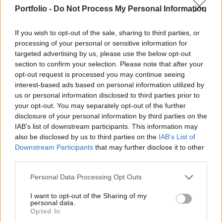
az elmaradás, ami önmagában is elkeserítő, ha
Portfolio -
Do Not Process My Personal Information
pedig a legfrissebb reálgazdasági adatokat
tekintjük, akkor különösen.
If you wish to opt-out of the sale, sharing to third parties, or
processing of your personal or sensitive information for
A második negyedévben jelentősen romlottak a fejlett
targeted advertising by us, please use the below opt-out
országok reálgazdasági mutatói. Ha csak a G7-eket
section to confirm your selection. Please note that after your
nézzük, és azt, hogy kibocsátási szintjük a válság
opt-out request is processed you may continue seeing
kirobbanása óta hogyan változott, akkor azt láthatjuk, hogy
interest-based ads based on personal information utilized by
us or personal information disclosed to third parties prior to
Kanada jár az élen - írja az Economist. Kanadában a
your opt-out. You may separately opt-out of the further
népességszám - csakúgy mint az Egyesült Államokban -
disclosure of your personal information by third parties on the
gyorsan nő, nem úgy mint Japán vagy Németországban...
IAB’s list of downstream participants. This information may
also be disclosed by us to third parties on the
IAB’s List of
Downstream Participants
that may further disclose it to other
KEDVES OLVASÓNK!
third parties.
A keresett cikk a portfolio.hu hírarchívumához
Personal Data Processing Opt Outs
tartozik, melynek olvasása előfizetéses
regisztrációhoz kötött.
I want to opt-out of the Sharing of my
personal data.
Opted In
Az előfizetés a következőket tartalmazza: