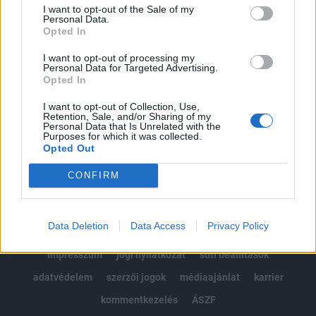
Portfolio.hu teljes cikkarchívum
I want to opt-out of the Sale of my
Kötéslisták: BÉT elmúlt 2 év napon belüli
Personal Data.
Opted In
kötéslistái
I want to opt-out of processing my
Personal Data for Targeted Advertising.
Előfizetés
Opted In
I want to opt-out of Collection, Use,
Retention, Sale, and/or Sharing of my
MÁR ELŐFIZETŐNK VAGY?
BEJELENTKEZÉS
Personal Data that Is Unrelated with the
Purposes for which it was collected.
Opted Out
CONFIRM
Data Deletion
Data Access
Privacy Policy
© 2026 Portfolio
impresszum
jogi nyilatkozat
süti beállítások
adatvédelem
szerzői jogok
médiaajánlat
karrier
kommentkezelés
ÁSZF