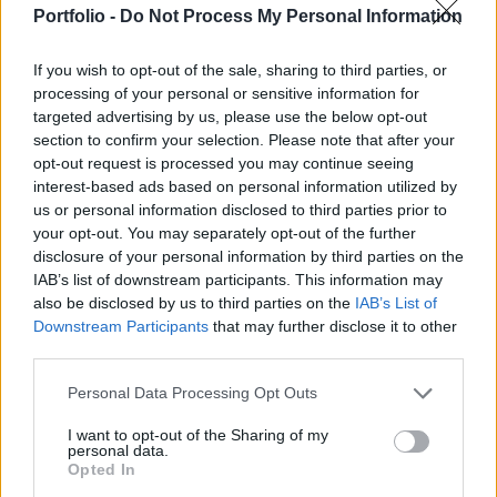
Portfolio -
Do Not Process My Personal Information
kizárt, hogy 2013 közepét követően is nulla
százalék lesz az irányadó ráta.
If you wish to opt-out of the sale, sharing to third parties, or
processing of your personal or sensitive information for
Bernanke nem elégedett Közel két órával a közlemény
targeted advertising by us, please use the below opt-out
megjelenését követően Ben Bernake újságírók előtt számolt
section to confirm your selection. Please note that after your
be a gzadaság aktuális helyzetéről, és arról, hogy milyen
opt-out request is processed you may continue seeing
növekedéssel, inflációval, és munkanélküliséggel számol a
interest-based ads based on personal information utilized by
jegybanki elemző stáb a következő negyedévekben. A
us or personal information disclosed to third parties prior to
your opt-out. You may separately opt-out of the further
gazdasági kilátások kapcsán egy újságírói kérdésre
disclosure of your personal information by third parties on the
válaszolva azt mondta...
IAB’s list of downstream participants. This information may
also be disclosed by us to third parties on the
IAB’s List of
Downstream Participants
that may further disclose it to other
KEDVES OLVASÓNK!
third parties.
A keresett cikk a portfolio.hu hírarchívumához
Personal Data Processing Opt Outs
tartozik, melynek olvasása előfizetéses
regisztrációhoz kötött.
I want to opt-out of the Sharing of my
personal data.
Az előfizetés a következőket tartalmazza:
Opted In