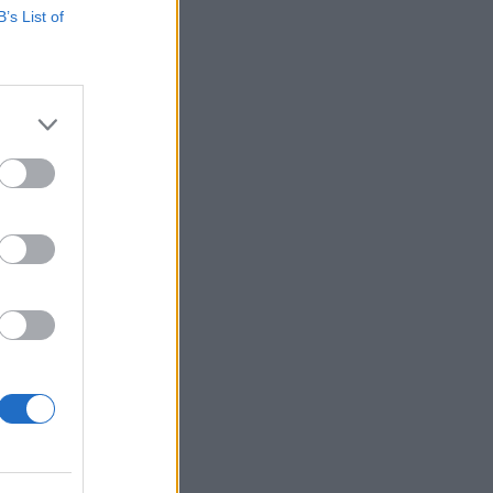
B’s List of
rült a
azdaságpolitikára
ssel, a
an. ...
izetéses