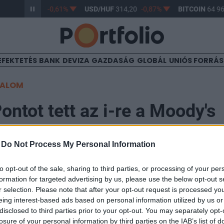
R/HUF
363,17
-0,61%
USD/HUF
314,20
-0,87%
BITCOIN
64 96
EFEKTETÉS
BANK
DEVIZA
GAZDASÁG
GLOBÁL
UNIÓS FORRÁ
TALOM
ontot tett az i-re a Moody's
-
Do Not Process My Personal Information
3:22
to opt-out of the sale, sharing to third parties, or processing of your per
erült a magyar gazdaságpolitika és a Moody's-leminősít
formation for targeted advertising by us, please use the below opt-out s
-re a leminősítés - vélekedett Mellár Tamás közgazdász
r selection. Please note that after your opt-out request is processed y
eing interest-based ads based on personal information utilized by us or
űsorában. Meglátása szerint ezért egy új gazdaságpo
disclosed to third parties prior to your opt-out. You may separately opt-
losure of your personal information by third parties on the IAB’s list of