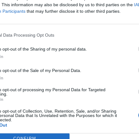
. This information may also be disclosed by us to third parties on the
IA
a mostani leminősítés, hiszen látható, hogy egy rossz vágányra ke
Participants
that may further disclose it to other third parties.
t jelezte az IMF-fel való megegyezéskísérlet is. Egy új típusú g
 ebben a helyzetben védtelenek vagyunk az ellenséges viselkedé
en - nyilatkozta Mellár Tamás közgazdász a péntek esti műsorb
l Data Processing Opt Outs
o opt-out of the Sharing of my personal data.
ASÓNK!
In
a portfolio.hu hírarchívumához tartozik, melynek olvasása előf
ötött.
o opt-out of the Sale of my Personal Data.
In
övetkezőket tartalmazza:
 teljes cikkarchívum
to opt-out of processing my Personal Data for Targeted
ing.
 BÉT elmúlt 2 év napon belüli
In
o opt-out of Collection, Use, Retention, Sale, and/or Sharing
ersonal Data that Is Unrelated with the Purposes for which it
lected.
Előfizetés
Out
CONFIRM