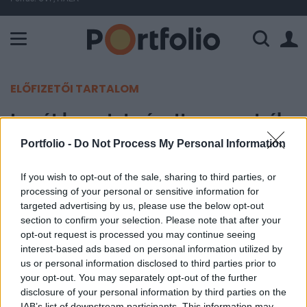
A Paksi Atomerőmű összteljesítménye 226 MW. A Duna vízállá
ELŐFIZETŐI TARTALOM
Ismét kamatot vágott az ausztrál
jegybank
Portfolio -
Do Not Process My Personal Information
If you wish to opt-out of the sale, sharing to third parties, or
Portfolio
processing of your personal or sensitive information for
2012. június 05. 09:00
targeted advertising by us, please use the below opt-out
section to confirm your selection. Please note that after your
A kedvezőtlen gazdasági kilátásokra való
opt-out request is processed you may continue seeing
tekintettel 25 bázisponttal 3,5 százalékra
interest-based ads based on personal information utilized by
us or personal information disclosed to third parties prior to
mérsékelte irányadó rátáját az ausztrál jegybank.
your opt-out. You may separately opt-out of the further
Elemzők szerint a kamatcsökkentési ciklus még
disclosure of your personal information by third parties on the
nem ért véget.
IAB’s list of downstream participants. This information may