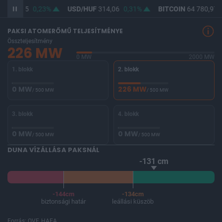
UF
362,55
0,23%
USD/HUF
314,06
0,31%
BITCOIN
64 780,97
PAKSI ATOMERŐMŰ TELJESÍTMÉNYE
Összteljesítmény
226 MW
0 MW
2000 MW
1. blokk
2. blokk
0 MW
226 MW
/ 500 MW
/ 500 MW
3. blokk
4. blokk
0 MW
0 MW
/ 500 MW
/ 500 MW
DUNA VÍZÁLLÁSA PAKSNÁL
-131 cm
-144cm
-134cm
biztonsági határ
leállási küszöb
Forrás: OVF, HAEA