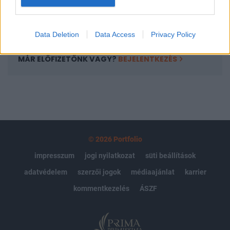
Előfizetés
Data Deletion
Data Access
Privacy Policy
MÁR ELŐFIZETŐNK VAGY?
BEJELENTKEZÉS
© 2026 Portfolio
impresszum
jogi nyilatkozat
süti beállítások
adatvédelem
szerzői jogok
médiaajánlat
karrier
kommentkezelés
ÁSZF