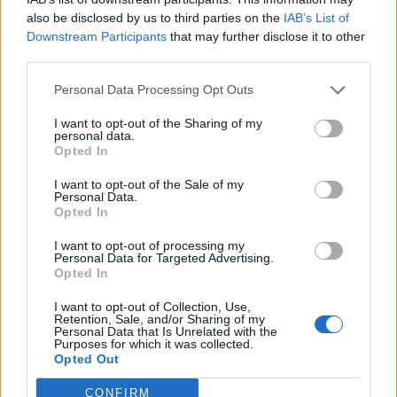
also be disclosed by us to third parties on the
IAB’s List of
Két hónapon belül másodjára csökkentette irányadó rátáját
Downstream Participants
that may further disclose it to other
az ausztrál jegybank, amit ezúttal is a romló gazdasági
third parties.
kilátásokkal indokolt. "A mai ülésen úgy gondolta a tanács,
Personal Data Processing Opt Outs
hogy a mérsékelt belső növekedés, a gyenge és egyre
bizonytalanabb külső környezet, és az inflációs kilátások
I want to opt-out of the Sharing of my
miatt indokolt a monetáris kondíciók lazítása" - olvasható
personal data.
Opted In
Glenn Stevens, jegybankelnök...
I want to opt-out of the Sale of my
Personal Data.
Opted In
KEDVES OLVASÓNK!
I want to opt-out of processing my
A keresett cikk a portfolio.hu hírarchívumához
Personal Data for Targeted Advertising.
tartozik, melynek olvasása előfizetéses
Opted In
regisztrációhoz kötött.
I want to opt-out of Collection, Use,
Retention, Sale, and/or Sharing of my
Az előfizetés a következőket tartalmazza:
Personal Data that Is Unrelated with the
Purposes for which it was collected.
Portfolio.hu teljes cikkarchívum
Opted Out
Kötéslisták: BÉT elmúlt 2 év napon belüli
kötéslistái
CONFIRM