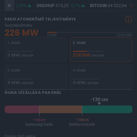
363,86
0,59%
USD/HUF
315,25
0,7%
BITCOIN
64 522,04
-0,1
PAKSI ATOMERŐMŰ TELJESÍTMÉNYE
Összteljesítmény
226 MW
0 MW
2000 MW
1. blokk
2. blokk
0 MW
226 MW
/ 500 MW
/ 500 MW
3. blokk
4. blokk
0 MW
0 MW
/ 500 MW
/ 500 MW
DUNA VÍZÁLLÁSA PAKSNÁL
-130 cm
-144cm
-134cm
biztonsági határ
leállási küszöb
Forrás: OVF, HAEA