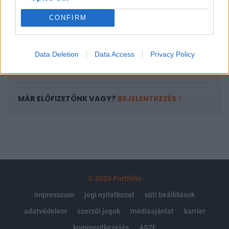
Portfolio.hu teljes cikkarchívum
CONFIRM
Kötéslisták: BÉT elmúlt 2 év napon belüli
kötéslistái
Data Deletion
Data Access
Privacy Policy
Előfizetés
MÁR ELŐFIZETŐNK VAGY?
BEJELENTKEZÉS
© 2026 Portfolio
impresszum
jogi nyilatkozat
süti beállítások
adatvédelem
szerzői jogok
médiaajánlat
karrier
kommentkezelés
ÁSZF