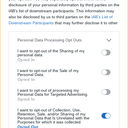
házszabálytól eltérve felgyorsítani a törvény
disclosure of your personal information by third parties on the
IAB’s list of downstream participants. This information may
elfogadását, hiszen az Európai Központi Bank
also be disclosed by us to third parties on the
IAB’s List of
vélemény csak július elejére készül el.
Downstream Participants
that may further disclose it to other
third parties.
Az Európai Központi Bank azt jelezte, hogy az MNB-
törvénnyel kapcsolatos észrevételeivel július elején készül
Personal Data Processing Opt Outs
el - árulta el kérdésre válaszolva Rogán Antal a frakcióülést
I want to opt-out of the Sharing of my
követő sajtótájékoztatón. A Fidesz frakcióvezetője szerint
personal data.
ezért nincs szükség házszabálytól való eltéréssel tárgyalni
Opted In
az MNB-törvény módosító javaslatáról. Normál tárgyalási
I want to opt-out of the Sale of my
rendben...
Personal Data.
Opted In
I want to opt-out of processing my
KEDVES OLVASÓNK!
Personal Data for Targeted Advertising.
Opted In
A keresett cikk a portfolio.hu hírarchívumához
tartozik, melynek olvasása előfizetéses
I want to opt-out of Collection, Use,
Retention, Sale, and/or Sharing of my
regisztrációhoz kötött.
Personal Data that Is Unrelated with the
Purposes for which it was collected.
Az előfizetés a következőket tartalmazza:
Opted Out