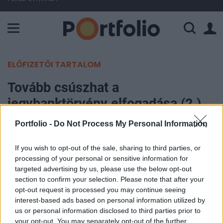
A Paksi Atomerőmű összteljesítménye 226 MW. A Duna vízállá
ELŐFIZETŐI TARTALOM
Tovább csúszhat a
jegybanktörvény elfogadása (2.)
Portfolio -
Do Not Process My Personal Information
Portfolio
2012. június 25. 14:42
If you wish to opt-out of the sale, sharing to third parties, or
processing of your personal or sensitive information for
Bár az eredeti elképzelések szerint július 2-án
targeted advertising by us, please use the below opt-out
szavaztak volna róla a képviselők, most úgy néz
section to confirm your selection. Please note that after your
opt-out request is processed you may continue seeing
ki, csúszik az MNB-törvény módosításának
interest-based ads based on personal information utilized by
zárószavazása. Rogán Antal, a Fidesz
us or personal information disclosed to third parties prior to
frakcióvezetője szerint nem érdemes a
your opt-out. You may separately opt-out of the further