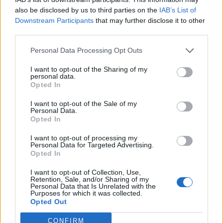
also be disclosed by us to third parties on the
IAB’s List of
A törvényjavaslathoz véleményt készített a Költségvetési
Downstream Participants
that may further disclose it to other
Tanács. A testület kockázatosnak tart minden
third parties.
kiadásnövelést, mert az idei makrogazdasági folyamatok
Personal Data Processing Opt Outs
kedvezőtlenebbül alakulnak a korábbi prognózisoknál. A
tanács megítélése szerint a javaslat elfogadásával nőne az
I want to opt-out of the Sharing of my
eredményszemléletű hiány "túllövésének kockázata". Az
personal data.
Opted In
előterjesztés indokolása rögzíti...
I want to opt-out of the Sale of my
Personal Data.
Opted In
KEDVES OLVASÓNK!
I want to opt-out of processing my
A keresett cikk a portfolio.hu hírarchívumához
Personal Data for Targeted Advertising.
tartozik, melynek olvasása előfizetéses
Opted In
regisztrációhoz kötött.
I want to opt-out of Collection, Use,
Retention, Sale, and/or Sharing of my
Az előfizetés a következőket tartalmazza:
Personal Data that Is Unrelated with the
Purposes for which it was collected.
Portfolio.hu teljes cikkarchívum
Opted Out
Kötéslisták: BÉT elmúlt 2 év napon belüli
kötéslistái
CONFIRM