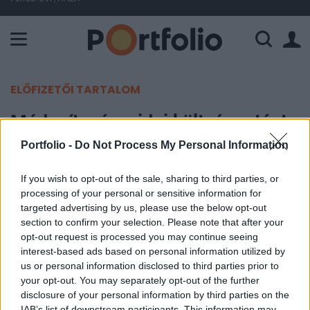
A Paksi Atomerőmű összteljesítménye 226 MW. A Duna vízállá
ELŐFIZETŐI TARTALOM
Módosítaná az idei költségvetést
a kormány
Portfolio -
Do Not Process My Personal Information
If you wish to opt-out of the sale, sharing to third parties, or
MTI
processing of your personal or sensitive information for
2012. június 29. 19:57
targeted advertising by us, please use the below opt-out
section to confirm your selection. Please note that after your
Módosítaná az idei költségvetést a kormány: a
opt-out request is processed you may continue seeing
parlamentnek pénteken benyújtott előterjesztés -
interest-based ads based on personal information utilized by
us or personal information disclosed to third parties prior to
a hiány változatlanul hagyásával - egyebek mellett
your opt-out. You may separately opt-out of the further
forrást biztosít az európai uniós támogatású
disclosure of your personal information by third parties on the
projektek finanszírozásának javítására.
IAB’s list of downstream participants. This information may