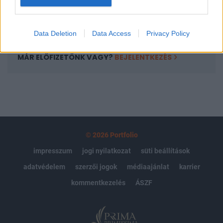
Előfizetés
Data Deletion
Data Access
Privacy Policy
MÁR ELŐFIZETŐNK VAGY?
BEJELENTKEZÉS
© 2026 Portfolio
impresszum
jogi nyilatkozat
süti beállítások
adatvédelem
szerzői jogok
médiaajánlat
karrier
kommentkezelés
ÁSZF