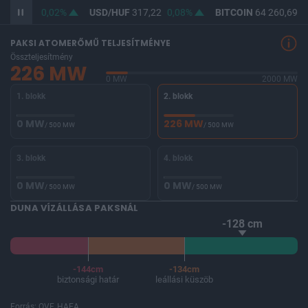
F
365,49
0,02%
USD/HUF
317,22
0,08%
BITCOIN
64 260,69
-
PAKSI ATOMERŐMŰ TELJESÍTMÉNYE
Összteljesítmény
226 MW
0 MW
2000 MW
1. blokk
2. blokk
0 MW
226 MW
/ 500 MW
/ 500 MW
3. blokk
4. blokk
0 MW
0 MW
/ 500 MW
/ 500 MW
DUNA VÍZÁLLÁSA PAKSNÁL
-128 cm
-144cm
-134cm
biztonsági határ
leállási küszöb
Forrás: OVF, HAEA