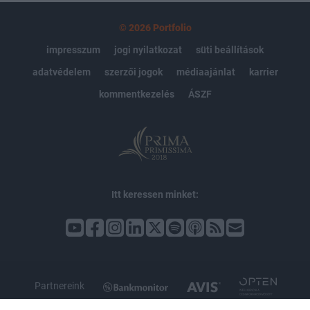
© 2026 Portfolio
impresszum
jogi nyilatkozat
süti beállítások
adatvédelem
szerzői jogok
médiaajánlat
karrier
kommentkezelés
ÁSZF
Itt keressen minket:
Partnereink