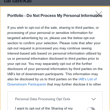
tartalékai
Portfolio
Portfolio -
Do Not Process My Personal Information
2012. szeptember 07. 09:00
If you wish to opt-out of the sale, sharing to third parties, or
Az előzetes augusztusi adatok szerint 661 millió
processing of your personal or sensitive information for
euróval 35,238 milliárd euróra estek
targeted advertising by us, please use the below opt-out
section to confirm your selection. Please note that after your
Magyarország nemzetközi tartalékai - közölte ma
opt-out request is processed you may continue seeing
reggel a magyar Nemzeti Bank. A friss tartalék
interest-based ads based on personal information utilized by
szint április vége óta a legalacsonyabbnak számít.
us or personal information disclosed to third parties prior to
your opt-out. You may separately opt-out of the further
Az augusztusi csökkenésben legnagyobb részben a
disclosure of your personal information by third parties on the
devizakövetelések sor 444 millió eurós csökkenése
IAB’s list of downstream participants. This information may
játszotta a szerepet, de az egyéb követelések 161 millió
also be disclosed by us to third parties on the
IAB’s List of
Downstream Participants
that may further disclose it to other
eurós csökkenése is lényeges volt - derül ki az MNB
third parties.
tartalékok összetevőinek változását mutató
adatközléséből.
Personal Data Processing Opt Outs
I want to opt-out of the Sharing of my