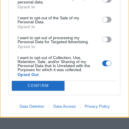
personal data.
KEDVES OLVASÓNK!
Opted In
A keresett cikk a portfolio.hu hírarchívumához
I want to opt-out of the Sale of my
tartozik, melynek olvasása előfizetéses
Personal Data.
Opted In
regisztrációhoz kötött.
I want to opt-out of processing my
Az előfizetés a következőket tartalmazza:
Personal Data for Targeted Advertising.
Portfolio.hu teljes cikkarchívum
Opted In
Kötéslisták: BÉT elmúlt 2 év napon belüli
I want to opt-out of Collection, Use,
kötéslistái
Retention, Sale, and/or Sharing of my
Personal Data that Is Unrelated with the
Purposes for which it was collected.
Opted Out
Előfizetés
CONFIRM
MÁR ELŐFIZETŐNK VAGY?
BEJELENTKEZÉS
Data Deletion
Data Access
Privacy Policy