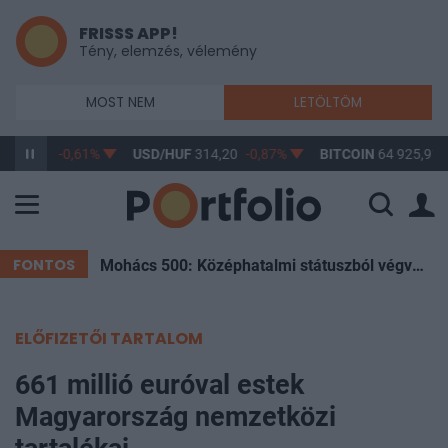
FRISSS APP!
Tény, elemzés, vélemény
MOST NEM
LETÖLTÖM
F
363,17
-0,61%
USD/HUF
314,20
-0,87%
BITCOIN
64 925,91
FONTOS
Mohács 500: Középhatalmi státuszból végvárország – Hogyan sodródott a Magyar Királyság a végzetébe?
ELŐFIZETŐI TARTALOM
661 millió euróval estek
Magyarország nemzetközi