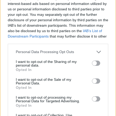
Felelősségi Intézet szakértői friss elemzéseikben.
interest-based ads based on personal information utilized by
Romhányi Balázs, a KFIB ügyvezetője a technikai
us or personal information disclosed to third parties prior to
your opt-out. You may separately opt-out of the further
kivetítést és a 2015-ös költségvetést véleményező
disclosure of your personal information by third parties on the
anyag bemutatóján kiemelte: az idei növekedés
IAB’s list of downstream participants. This information may
3,3%-ra várható, ám ez nagyrészt egyszeri
also be disclosed by us to third parties on the
IAB’s List of
hatásokkal magyarázható. A magyar gazdaságra
Downstream Participants
that may further disclose it to other
third parties.
lassulás vár.
Personal Data Processing Opt Outs
Nyugat-magyarországi Economic Forum 2026Október 15-
én jön a Nyugat-magyarországi Economic Forum, ami
I want to opt-out of the Sharing of my
personal data.
magas szintű szakmai párbeszédet és értékes üzleti
Opted In
kapcsolatokat kínál a régiós növekedés érdekében.
Részletek a linken.Információ és jelentkezésTovábbi
I want to opt-out of the Sale of my
Personal Data.
beszámolók a KFIB elemzéseiről:Kapcsolódó
Opted In
cikkünk2014.12.10Így fizeti majd a sarcot a Tesco, Auchan,
Spar2014.12.10Egyetlen...
I want to opt-out of processing my
Personal Data for Targeted Advertising.
Opted In
KEDVES OLVASÓNK!
I want to opt-out of Collection, Use,