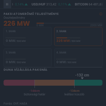
F
362,23
0,14%
USD/HUF
313,42
0,11%
BITCOIN
64 481,67
-
PAKSI ATOMERŐMŰ TELJESÍTMÉNYE
Összteljesítmény
226 MW
0 MW
2000 MW
1. blokk
2. blokk
0 MW
226 MW
/ 500 MW
/ 500 MW
3. blokk
4. blokk
0 MW
0 MW
/ 500 MW
/ 500 MW
DUNA VÍZÁLLÁSA PAKSNÁL
-132 cm
-144cm
-134cm
biztonsági határ
leállási küszöb
Forrás: OVF, HAEA