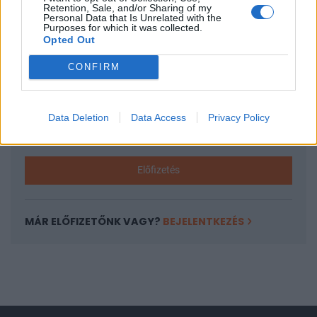
Retention, Sale, and/or Sharing of my
Personal Data that Is Unrelated with the
A keresett cikk a portfolio.hu hírarchívumához
Purposes for which it was collected.
tartozik, melynek olvasása előfizetéses
Opted Out
regisztrációhoz kötött.
CONFIRM
Az előfizetés a következőket tartalmazza:
Portfolio.hu teljes cikkarchívum
Kötéslisták: BÉT elmúlt 2 év napon belüli
Data Deletion
Data Access
Privacy Policy
kötéslistái
Előfizetés
MÁR ELŐFIZETŐNK VAGY?
BEJELENTKEZÉS