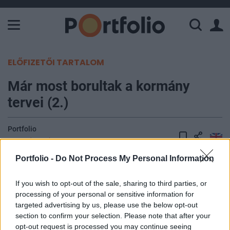
A Paksi Atomerőmű összteljesítménye 226 MW. A Duna vízállá
ELŐFIZETŐI TARTALOM
Már most borultak a kormány
tervei (2.)
Portfolio
2014. december 10. 09:54
Portfolio -
Do Not Process My Personal Information
A költségvetési egyenleg jövőre 2,7%-os hiányt
mutathat, még akkor is, ha a kockázatokat
If you wish to opt-out of the sale, sharing to third parties, or
figyelmen kívül hagyjuk, és a kormány nem költi el
processing of your personal or sensitive information for
targeted advertising by us, please use the below opt-out
a GDP-arányában már csak 0,1%-ra rúgó valós
section to confirm your selection. Please note that after your
tartalékot - állapították meg a Költségvetési
opt-out request is processed you may continue seeing