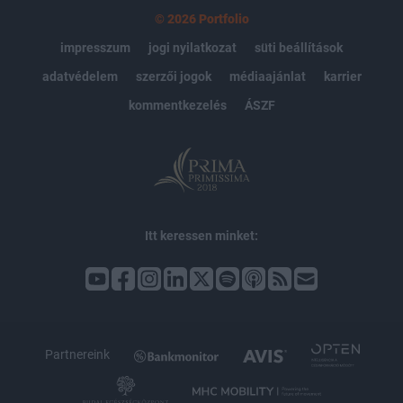
© 2026 Portfolio
impresszum
jogi nyilatkozat
süti beállítások
adatvédelem
szerzői jogok
médiaajánlat
karrier
kommentkezelés
ÁSZF
Itt keressen minket:
Partnereink