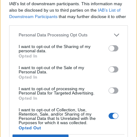
IAB’s list of downstream participants. This information may
a megfelelő számú támogató szavazat.
also be disclosed by us to third parties on the
IAB’s List of
Downstream Participants
that may further disclose it to other
A republikánus párt képtelen volt megfelelő számú
third parties.
támogatást megszerezni saját szenátorai körében a
legújabb egészsgébiztosítási tervezet megszavazására.
Personal Data Processing Opt Outs
"Úgy döntöttünk, hogy a héten nem szavazunk róla, mivel
I want to opt-out of the Sharing of my
nincs meg a megfelelő számú voks" - jelentette be Bill
personal data.
Cassidy szenátor, a tervezet egyik beterjesztője. Lindsey
Opted In
Graham szenátor ehhez annyit tett még hozzá...
I want to opt-out of the Sale of my
Personal Data.
Opted In
KEDVES OLVASÓNK!
I want to opt-out of processing my
A keresett cikk a portfolio.hu hírarchívumához
Personal Data for Targeted Advertising.
Opted In
tartozik, melynek olvasása előfizetéses
regisztrációhoz kötött.
I want to opt-out of Collection, Use,
Retention, Sale, and/or Sharing of my
Personal Data that Is Unrelated with the
Az előfizetés a következőket tartalmazza:
Purposes for which it was collected.
Portfolio.hu teljes cikkarchívum
Opted Out
Kötéslisták: BÉT elmúlt 2 év napon belüli