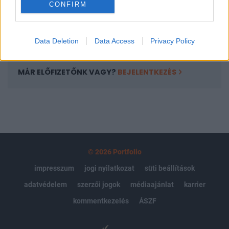
CONFIRM
kötéslistái
Előfizetés
Data Deletion
Data Access
Privacy Policy
MÁR ELŐFIZETŐNK VAGY?
BEJELENTKEZÉS
© 2026 Portfolio
impresszum
jogi nyilatkozat
süti beállítások
adatvédelem
szerzői jogok
médiaajánlat
karrier
kommentkezelés
ÁSZF