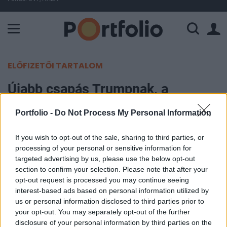
A Paksi Atomerőmű összteljesítménye 437 MW. A Duna vízállá
ELŐFIZETŐI TARTALOM
Újabb csapás Trumpnak, a
republikánusok meghátráltak
Portfolio -
Do Not Process My Personal Information
Portfolio
If you wish to opt-out of the sale, sharing to third parties, or
2017. szeptember 27. 08:05
processing of your personal or sensitive information for
targeted advertising by us, please use the below opt-out
A héten már nem szavaznak az amerikai
section to confirm your selection. Please note that after your
opt-out request is processed you may continue seeing
törvényhozásban az új egészségbiztosítási
interest-based ads based on personal information utilized by
tervezetről, amivel Donald Trump leváltaná a
us or personal information disclosed to third parties prior to
jelenleg érvényben lévő Obamacare-t. A
your opt-out. You may separately opt-out of the further
republikánus vezetők körében ugyanis nincs meg
disclosure of your personal information by third parties on the