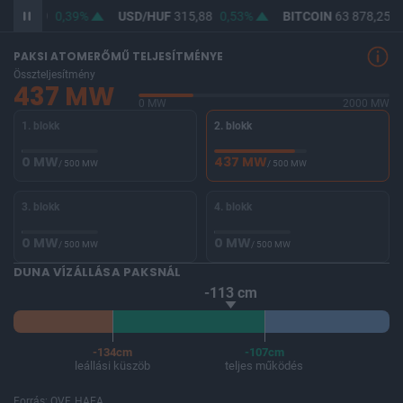
F
364,59
0,39%
USD/HUF
315,88
0,53%
BITCOIN
63 878,25
-
PAKSI ATOMERŐMŰ TELJESÍTMÉNYE
Összteljesítmény
437 MW
0 MW
2000 MW
1. blokk
2. blokk
0 MW
437 MW
/ 500 MW
/ 500 MW
3. blokk
4. blokk
0 MW
0 MW
/ 500 MW
/ 500 MW
DUNA VÍZÁLLÁSA PAKSNÁL
-113 cm
-134cm
-107cm
leállási küszöb
teljes működés
Forrás: OVF, HAEA