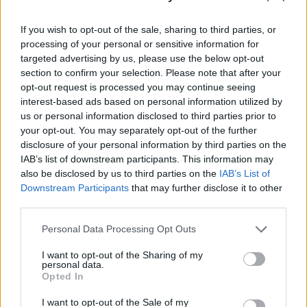
ez a legszigorúbban ellenőrzött élelmiszer.
If you wish to opt-out of the sale, sharing to third parties, or
Nagy Edit, a MaVíz főtitkára a közleményben kitért arra,
processing of your personal or sensitive information for
hogy az ivóvíz-szolgáltatás, valamint a szennyvízelvezetés
targeted advertising by us, please use the below opt-out
és -tisztítás hazánkban jó kezekben van, a szolgáltatás
section to confirm your selection. Please note that after your
biztonsága folyamatosan fenntartott. A főtitkár kiemelte:
opt-out request is processed you may continue seeing
„Magyarországon az ivóvízbázisok többsége védett; az
interest-based ads based on personal information utilized by
us or personal information disclosed to third parties prior to
ivóvízhálózatról pedig tudni kell azt, hogy egy teljesen zárt,
your opt-out. You may separately opt-out of the further
nyomás alatt működő...
disclosure of your personal information by third parties on the
IAB’s list of downstream participants. This information may
also be disclosed by us to third parties on the
IAB’s List of
KEDVES OLVASÓNK!
Downstream Participants
that may further disclose it to other
third parties.
A keresett cikk a portfolio.hu hírarchívumához
tartozik, melynek olvasása előfizetéses
Personal Data Processing Opt Outs
regisztrációhoz kötött.
I want to opt-out of the Sharing of my
Az előfizetés a következőket tartalmazza:
personal data.
Opted In
Portfolio.hu teljes cikkarchívum
Kötéslisták: BÉT elmúlt 2 év napon belüli
I want to opt-out of the Sale of my