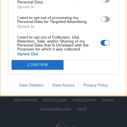
Personal Data.
kötéslistái
Opted In
Előfizetés
I want to opt-out of processing my
Personal Data for Targeted Advertising.
Opted In
I want to opt-out of Collection, Use,
MÁR ELŐFIZETŐNK VAGY?
BEJELENTKEZÉS
Retention, Sale, and/or Sharing of my
Personal Data that Is Unrelated with the
Purposes for which it was collected.
Opted Out
CONFIRM
© 2026 Portfolio
Data Deletion
Data Access
Privacy Policy
impresszum
jogi nyilatkozat
süti beállítások
adatvédelem
szerzői jogok
médiaajánlat
karrier
kommentkezelés
ÁSZF