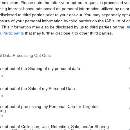
r selection. Please note that after your opt-out request is processed y
eing interest-based ads based on personal information utilized by us or
07:25
disclosed to third parties prior to your opt-out. You may separately opt-
losure of your personal information by third parties on the IAB’s list of
árvány második hulláma megérkezett Magyarországra,
. This information may also be disclosed by us to third parties on the
IA
rnak fel, úgy a tesztelendő kontaktok száma is nagyot u
Participants
that may further disclose it to other third parties.
thetetlen feladat elé állítja a mintavételező csapatokat
 tudja, az utóbbi egy héten rendkívül nagy teher hárult a minta
l Data Processing Opt Outs
k teljesíteni, hogy a háziorvos értesítése után 24 órán belül le 
s-gyanús személytől. Volt olyan egység, amely Budapesttől 100 
o opt-out of the Sharing of my personal data.
munkára, és egy nap alatt 25 címre mentek ki –...
In
o opt-out of the Sale of my Personal Data.
ASÓNK!
In
a portfolio.hu hírarchívumához tartozik, melynek olvasása előf
to opt-out of processing my Personal Data for Targeted
ötött.
ing.
In
övetkezőket tartalmazza:
o opt-out of Collection, Use, Retention, Sale, and/or Sharing
 teljes cikkarchívum