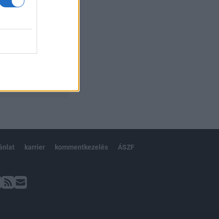
ánlat
karrier
kommentkezelés
ÁSZF