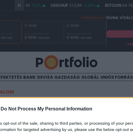
UR/HUF
362,45
0,2%
USD/HUF
313,89
0,26%
BITCOIN
64 766
DUNA VÍZÁL
Mit jelent ez?
3. blokk
4. blokk
0 MW
0 MW
/ 500 MW
/ 500 MW
/ 500 MW
-14
 Duna vízállása Paksnál -131 cm. A biztonsági határ -144 cm,
EFEKTETÉS
BANK
DEVIZA
GAZDASÁG
GLOBÁL
UNIÓS FORRÁ
TALOM
rus: annyi a teszt, hogy má
-
Do Not Process My Personal Information
 mentősök
to opt-out of the sale, sharing to third parties, or processing of your per
formation for targeted advertising by us, please use the below opt-out s