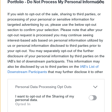
Portfolio -
Do Not Process My Personal Information
hogy durván 100 000 aktív fertőzött van közöttünk,
100 magyarból egy.” – írta ki a Facebookra
If you wish to opt-out of the sale, sharing to third parties, or
Barabási-Albert László világhírű magyar fizikus,
processing of your personal or sensitive information for
hálózatkutató.
targeted advertising by us, please use the below opt-out
section to confirm your selection. Please note that after your
Kapcsolódó cikkünk 2020. 09. 07. Micsoda?! Máris
opt-out request is processed you may continue seeing
interest-based ads based on personal information utilized by
százezer koronavírusos van Magyarországon? 2020. 09.
us or personal information disclosed to third parties prior to
07. Koronavírus: Budapesten 100-ból egy-két ember már
your opt-out. You may separately opt-out of the further
fertőzött lehet 2020. 09. 06. Merkely szerint nagyjából
disclosure of your personal information by third parties on the
százezer koronavírusos lehet Magyarországon - 10 nap
IAB’s list of downstream participants. This information may
alatt többen fertőződtek meg, mint a járvány első
also be disclosed by us to third parties on the
IAB’s List of
szakaszában Posztjában a tudós visszagondol...
Downstream Participants
that may further disclose it to other
third parties.
KEDVES OLVASÓNK!
Personal Data Processing Opt Outs
A keresett cikk a portfolio.hu hírarchívumához
I want to opt-out of the Sharing of my
personal data.
tartozik, melynek olvasása előfizetéses
Opted In
regisztrációhoz kötött.