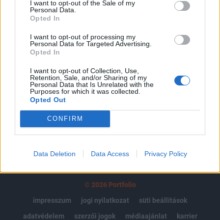
I want to opt-out of the Sale of my
Personal Data.
Az előfizetés a következőket tartalmazza:
Opted In
Portfolio.hu teljes cikkarchívum
Kötéslisták: BÉT elmúlt 2 év napon belüli
I want to opt-out of processing my
Personal Data for Targeted Advertising.
kötéslistái
Opted In
I want to opt-out of Collection, Use,
Előfizetés
Retention, Sale, and/or Sharing of my
Personal Data that Is Unrelated with the
Purposes for which it was collected.
Opted Out
MÁR ELŐFIZETŐNK VAGY?
BEJELENTKEZÉS
CONFIRM
Data Deletion
Data Access
Privacy Policy
© 2026 Portfolio
impresszum
jogi nyilatkozat
süti beállítások
adatvédelem
szerzői jogok
médiaajánlat
karrier