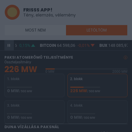
FRISSS APP!
Tény, elemzés, vélemény
MOST NEM
LETÖLTÖM
F
313,56
0,15%
BITCOIN
64 598,06
-0,01%
BUX
148 085,97
PAKSI ATOMERŐMŰ TELJESÍTMÉNYE
Összteljesítmény
226 MW
0 MW
2000 MW
1. blokk
2. blokk
0 MW
226 MW
/ 500 MW
/ 500 MW
3. blokk
4. blokk
0 MW
0 MW
/ 500 MW
/ 500 MW
DUNA VÍZÁLLÁSA PAKSNÁL