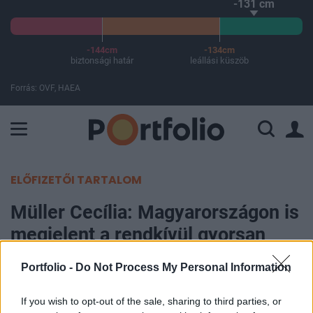
-131 cm
-144cm
-134cm
biztonsági határ
leállási küszöb
Forrás: OVF, HAEA
A Paksi Atomerőmű összteljesítménye 226 MW. A Duna vízállá
ELŐFIZETŐI TARTALOM
Müller Cecília: Magyarországon is
megjelent a rendkívül gyorsan
terjedő brit vírusvariáns
Portfolio -
Do Not Process My Personal Information
Portfolio
If you wish to opt-out of the sale, sharing to third parties, or
2021. január 13. 12:09