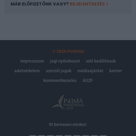
MÁR ELŐFIZETŐNK VAGY?
BEJELENTKEZÉS
© 2026 Portfolio
impresszum
jogi nyilatkozat
süti beállítások
adatvédelem
szerzői jogok
médiaajánlat
karrier
kommentkezelés
ÁSZF
Itt keressen minket: