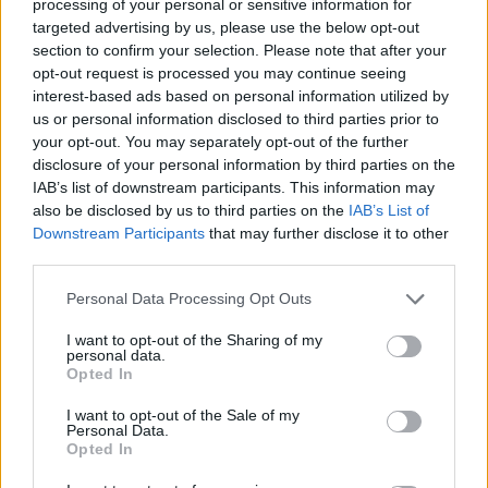
processing of your personal or sensitive information for
targeted advertising by us, please use the below opt-out
"Az elmúlt napon 3 beteg mintájában
section to confirm your selection. Please note that after your
opt-out request is processed you may continue seeing
azonosították a brit vírusvariánst, amelyet már
interest-based ads based on personal information utilized by
környező oszágokban is azonosítottak" –
us or personal information disclosed to third parties prior to
jelentette be az operatív törzs ma délelőtti
your opt-out. You may separately opt-out of the further
tájékoztatóján Müller Cecília. Az országos
disclosure of your personal information by third parties on the
IAB’s list of downstream participants. This information may
tisztifőorvos hozzátette: ez az új variáns:
also be disclosed by us to third parties on the
IAB’s List of
"rendkívül gyors terjedésre képes, a
Downstream Participants
that may further disclose it to other
megbetegítési képessége 50-60%-kal több, mint
third parties.
az új koronavírusnak, amit a kezdet-kezdetén
Personal Data Processing Opt Outs
azonosítottunk". A reggel közzétett adatok szerint
csaknem duplózódott az új igazolt fertőzöttek
I want to opt-out of the Sharing of my
personal data.
száma duplázódó elvégzettt tesztszám mellett. Az
Opted In
alábbi hírfolyamunkban a tájékoztatón elhangzott
I want to opt-out of the Sale of my
legfontosabb információkat közöljük.
Personal Data.
Opted In
2021. január 13. 12:09 Megosztás A vakcinaszállítmányok