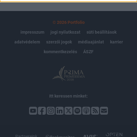
© 2026 Portfolio
impresszum
jogi nyilatkozat
süti beállítások
adatvédelem
szerzői jogok
médiaajánlat
karrier
kommentkezelés
ÁSZF
Itt keressen minket:
Partnereink