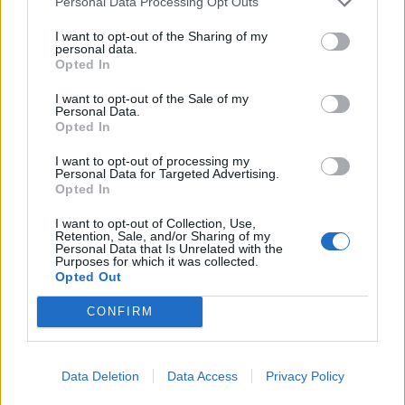
Personal Data Processing Opt Outs
I want to opt-out of the Sharing of my
KEDVES OLVASÓNK!
personal data.
Opted In
A keresett cikk a portfolio.hu hírarchívumához
tartozik, melynek olvasása előfizetéses
I want to opt-out of the Sale of my
Personal Data.
regisztrációhoz kötött.
Opted In
Az előfizetés a következőket tartalmazza:
I want to opt-out of processing my
Portfolio.hu teljes cikkarchívum
Personal Data for Targeted Advertising.
Opted In
Kötéslisták: BÉT elmúlt 2 év napon belüli
kötéslistái
I want to opt-out of Collection, Use,
Retention, Sale, and/or Sharing of my
Personal Data that Is Unrelated with the
Purposes for which it was collected.
Előfizetés
Opted Out
CONFIRM
MÁR ELŐFIZETŐNK VAGY?
BEJELENTKEZÉS
Data Deletion
Data Access
Privacy Policy