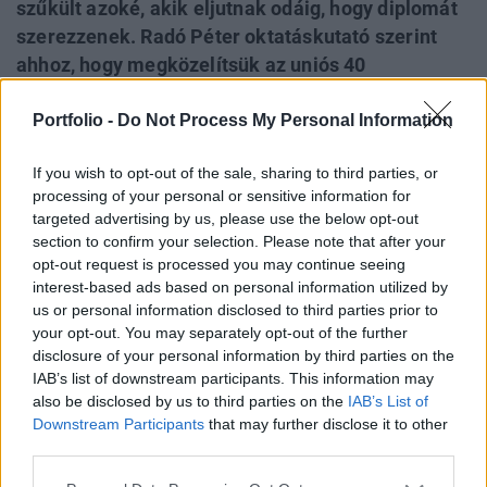
szűkült azoké, akik eljutnak odáig, hogy diplomát
szerezzenek. Radó Péter oktatáskutató szerint
ahhoz, hogy megközelítsük az uniós 40
százalékot, nálunk is ingyenessé, nyitottabbá,
Portfolio -
Do Not Process My Personal Information
rugalmasabbá kellene tenni a képzést, valamint
növelni kellene a kapacitást. Itthon egyetemre
If you wish to opt-out of the sale, sharing to third parties, or
járni és diplomát szerezni továbbra is luxus, ez
processing of your personal or sensitive information for
pedig csak azoknak jár, akik meg is tudják fizetni -
targeted advertising by us, please use the below opt-out
közölte az Index.
section to confirm your selection. Please note that after your
opt-out request is processed you may continue seeing
Az Eurostat adatai szerint az Európai Unióban a 30–34
interest-based ads based on personal information utilized by
éves korosztályban 40 százalék a felsőfokú oklevéllel
us or personal information disclosed to third parties prior to
your opt-out. You may separately opt-out of the further
rendelkezők száma. Ezzel szemben Magyarországon csak
disclosure of your personal information by third parties on the
34 százalék, amivel a nem túl előkelő 23. helyet sikerült
IAB’s list of downstream participants. This information may
megszereznünk 2019-ben. Ciprus 59, Litvánia 57,
also be disclosed by us to third parties on the
IAB’s List of
Luxemburg pedig 56 százalékkal kaparintotta meg a
Downstream Participants
that may further disclose it to other
dobogó első három fokát - írta az Index, amely a
third parties.
jelenségről...