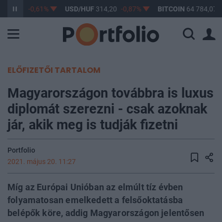
363,17
-0,61%
USD/HUF
314,20
-0,87%
BITCOIN
64 784,07
ELŐFIZETŐI TARTALOM
Magyarországon továbbra is luxus
diplomát szerezni - csak azoknak
jár, akik meg is tudják fizetni
Portfolio
2021. május 20. 11:27
Míg az Európai Unióban az elmúlt tíz évben
folyamatosan emelkedett a felsőoktatásba
belépők köre, addig Magyarországon jelentősen