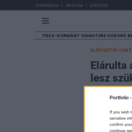
|
|
EUR
KONFERENCIA
ÁRFOLYAM
ELŐFIZETÉS
TISZA-KORMÁNY
SIGNATURE
HÁBORÚ
B
ELŐFIZETŐI TAR
Elárulta
lesz szü
vezérelt
Portfolio 
Portfolio
If you wish 
2023. május 10. 08:28
sensitive in
confirm you
Mesterséges inte
continue se