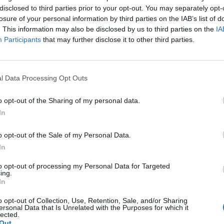
disclosed to third parties prior to your opt-out. You may separately opt-
BC a Microsoft felmérése alapján cikket készített a tém
losure of your personal information by third parties on the IAB’s list of
re is lesz szükségünk ahhoz, hogy ezzel az egyre jobb
. This information may also be disclosed by us to third parties on the
IA
olgozhassunk.
Participants
that may further disclose it to other third parties.
 vállalkozások 2026A magyar gazdasági és finanszírozási körny
eresztül, ismét az alkalmazkodás kényszere elé állítva a hazai
l Data Processing Opt Outs
reagálva a Portfolio új konferenciájának célja, hogy gyakorlati
knak az előttük álló gazdasági és működési kihívások...
o opt-out of the Sharing of my personal data.
In
ASÓNK!
o opt-out of the Sale of my Personal Data.
a portfolio.hu hírarchívumához tartozik, melynek olvasása előf
In
ötött.
to opt-out of processing my Personal Data for Targeted
ing.
övetkezőket tartalmazza:
In
 teljes cikkarchívum
 BÉT elmúlt 2 év napon belüli
o opt-out of Collection, Use, Retention, Sale, and/or Sharing
ersonal Data that Is Unrelated with the Purposes for which it
lected.
Out