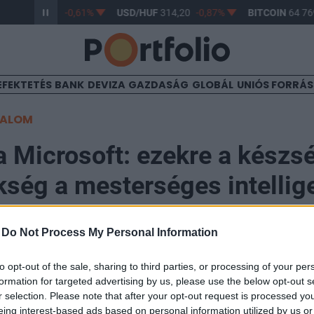
/HUF
363,17
-0,61%
USD/HUF
314,20
-0,87%
BITCOIN
64 769
EFEKTETÉS
BANK
DEVIZA
GAZDASÁG
GLOBÁL
UNIÓS FORRÁ
TALOM
 a Microsoft: ezekre a készs
kség a mesterséges intellig
e jövőben
-
Do Not Process My Personal Information
to opt-out of the sale, sharing to third parties, or processing of your per
formation for targeted advertising by us, please use the below opt-out s
r selection. Please note that after your opt-out request is processed y
lligenciával dolgozni hamarosan ugyanannyira általáno
eing interest-based ads based on personal information utilized by us or