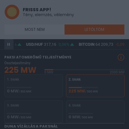
FRISSS APP!
Tény, elemzés, vélemény
MOST NEM
LETÖLTÖM
45
0,01%
USD/HUF
317,16
0,06%
BITCOIN
64 209,73
-0,09%
PAKSI ATOMERŐMŰ TELJESÍTMÉNYE
Összteljesítmény
225 MW
0 MW
2000 MW
1. blokk
2. blokk
0 MW
225 MW
/ 500 MW
/ 500 MW
3. blokk
4. blokk
0 MW
0 MW
/ 500 MW
/ 500 MW
DUNA VÍZÁLLÁSA PAKSNÁL