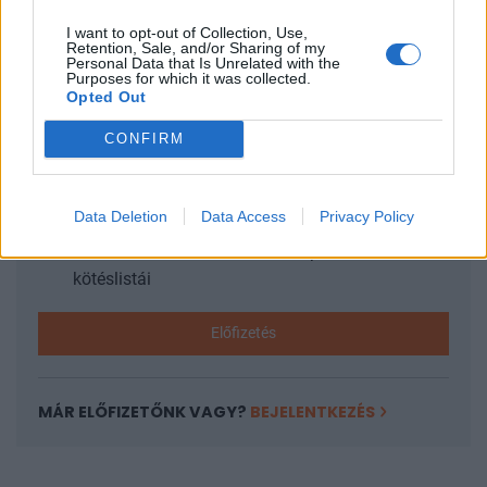
I want to opt-out of Collection, Use,
Retention, Sale, and/or Sharing of my
KEDVES OLVASÓNK!
Personal Data that Is Unrelated with the
Purposes for which it was collected.
Opted Out
A keresett cikk a portfolio.hu hírarchívumához
tartozik, melynek olvasása előfizetéses
CONFIRM
regisztrációhoz kötött.
Az előfizetés a következőket tartalmazza:
Data Deletion
Data Access
Privacy Policy
Portfolio.hu teljes cikkarchívum
Kötéslisták: BÉT elmúlt 2 év napon belüli
kötéslistái
Előfizetés
MÁR ELŐFIZETŐNK VAGY?
BEJELENTKEZÉS