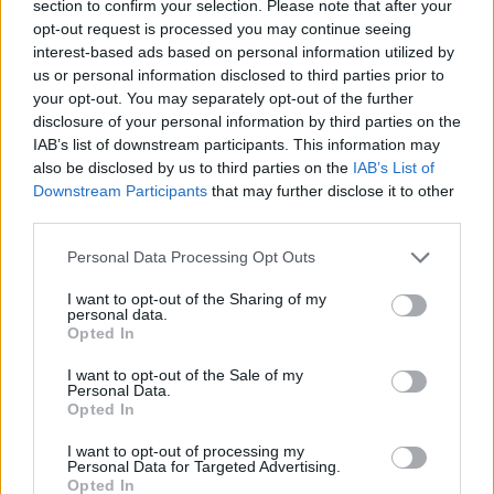
section to confirm your selection. Please note that after your
Néhány hete az USA legnagyobb élelmiszer-
opt-out request is processed you may continue seeing
gyártója, a PepsiCo meglehetősen csalódást keltő
interest-based ads based on personal information utilized by
us or personal information disclosed to third parties prior to
eredményekről számolt be, miután az elmúlt évek
your opt-out. You may separately opt-out of the further
áremelései után a fogyasztók kevesebbet
disclosure of your personal information by third parties on the
vásárolnak a gyártó termékeiből. Ugyan a cég
IAB’s list of downstream participants. This information may
vezérigazgatója, Ramon Laguarta a vásárlók
also be disclosed by us to third parties on the
IAB’s List of
Downstream Participants
that may further disclose it to other
pénzügyi nehézségeit okolja a visszaesésért, de a
third parties.
piackutatások szerint nem (csak) ez áll a
háttérben - számolt be a Bloomberg.
Personal Data Processing Opt Outs
I want to opt-out of the Sharing of my
Agrárszektor Konferencia 2026Valamennyi „forró”
personal data.
agrártémával foglalkozik a Portfolio Csoport Agrárszektor
Opted In
Konferenciája december 1-2-3-án Siófokon. Jelentkezzen
I want to opt-out of the Sale of my
Ön is az év kihagyhatatlan agrárszakmai
Personal Data.
csúcsrendezvényére!Információ és jelentkezésA visszaesés
Opted In
különösen Észak-Amerikában volt nagy, ahol mind az
I want to opt-out of processing my
italok, mind a sós snackek forgalma csökkent. Azonban
Personal Data for Targeted Advertising.
Opted In
amíg...