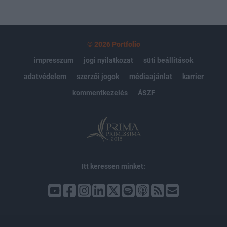
© 2026 Portfolio
impresszum
jogi nyilatkozat
süti beállítások
adatvédelem
szerzői jogok
médiaajánlat
karrier
kommentkezelés
ÁSZF
Itt keressen minket: