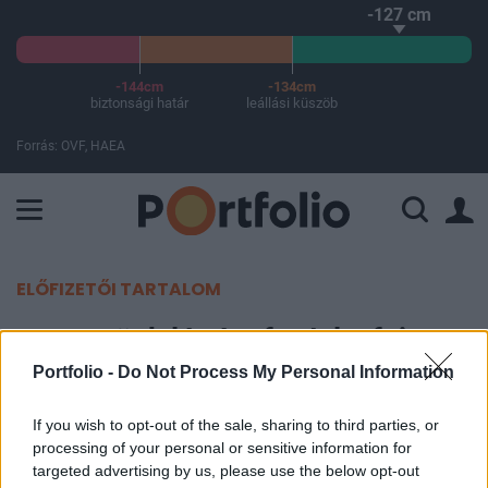
-127 cm
-144cm
-134cm
biztonsági határ
leállási küszöb
Forrás: OVF, HAEA
A Paksi Atomerőmű összteljesítménye 225 MW. A Duna vízállá
ELŐFIZETŐI TARTALOM
A szemünk láttára fordul a feje
tetejére az élelmiszeripar
Portfolio -
Do Not Process My Personal Information
If you wish to opt-out of the sale, sharing to third parties, or
Portfolio
processing of your personal or sensitive information for
2024. augusztus 04. 09:00
targeted advertising by us, please use the below opt-out