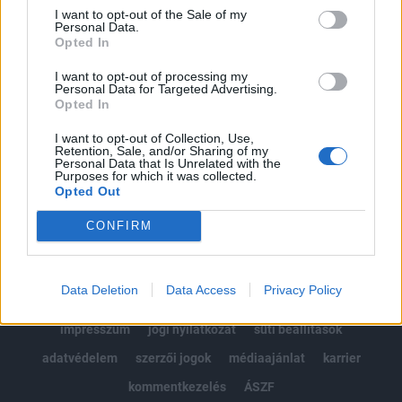
Portfolio.hu teljes cikkarchívum
I want to opt-out of the Sale of my
Personal Data.
Kötéslisták: BÉT elmúlt 2 év napon belüli
Opted In
kötéslistái
I want to opt-out of processing my
Personal Data for Targeted Advertising.
Előfizetés
Opted In
I want to opt-out of Collection, Use,
Retention, Sale, and/or Sharing of my
MÁR ELŐFIZETŐNK VAGY?
BEJELENTKEZÉS
Personal Data that Is Unrelated with the
Purposes for which it was collected.
Opted Out
CONFIRM
Data Deletion
Data Access
Privacy Policy
© 2026 Portfolio
impresszum
jogi nyilatkozat
süti beállítások
adatvédelem
szerzői jogok
médiaajánlat
karrier
kommentkezelés
ÁSZF