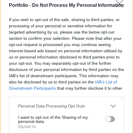
döntést, hogy az uniós tagországok erőteljesen
Portfolio -
Do Not Process My Personal Information
elkötelezettek az EU pénzügyi megsegítése
mellett szükség esetén.
If you wish to opt-out of the sale, sharing to third parties, or
processing of your personal or sensitive information for
Követeléskezelési trendek 2026A Portfolio és az EOS közös
targeted advertising by us, please use the below opt-out
szervezésű félnapos konferenciája a kintlévőség-kezelés
section to confirm your selection. Please note that after your
egyik fontos hazai szakmai eseménye, amelyet immár 11.
opt-out request is processed you may continue seeing
éve rendezünk meg. Idén szeptemberben kiemelt figyelmet
interest-based ads based on personal information utilized by
us or personal information disclosed to third parties prior to
fordítunk azokra a témákra, amelyek jelenleg leginkább
your opt-out. You may separately opt-out of the further
formálják a szakmát: a változó gazdaságpolitikai
disclosure of your personal information by third parties on the
környezet hatásaira, az új szabályozási...
IAB’s list of downstream participants. This information may
also be disclosed by us to third parties on the
IAB’s List of
Downstream Participants
that may further disclose it to other
KEDVES OLVASÓNK!
third parties.
A keresett cikk a portfolio.hu hírarchívumához
Personal Data Processing Opt Outs
tartozik, melynek olvasása előfizetéses
regisztrációhoz kötött.
I want to opt-out of the Sharing of my
personal data.
Opted In
Az előfizetés a következőket tartalmazza: