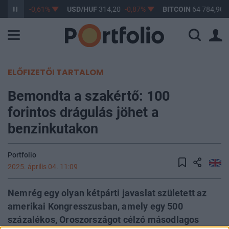
363,17
-0,61%
USD/HUF
314,20
-0,87%
BITCOIN
64 784,90
ELŐFIZETŐI TARTALOM
Bemondta a szakértő: 100
forintos drágulás jöhet a
benzinkutakon
Portfolio
2025. április 04. 11:09
Nemrég egy olyan kétpárti javaslat született az
amerikai Kongresszusban, amely egy 500
százalékos, Oroszországot célzó másodlagos