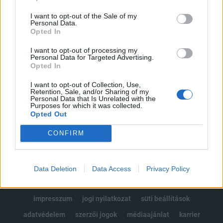
Az előfizetés a következőket tartalmazza:
I want to opt-out of the Sale of my
Portfolio.hu teljes cikkarchívum
Personal Data.
Kötéslisták: BÉT elmúlt 2 év napon belüli
Opted In
kötéslistái
I want to opt-out of processing my
Personal Data for Targeted Advertising.
Opted In
Előfizetés
I want to opt-out of Collection, Use,
Retention, Sale, and/or Sharing of my
Personal Data that Is Unrelated with the
MÁR ELŐFIZETŐNK VAGY?
BEJELENTKEZÉS
Purposes for which it was collected.
Opted Out
CONFIRM
Data Deletion
Data Access
Privacy Policy
© 2026 Portfolio
impresszum
jogi nyilatkozat
süti beállítások
adatvédelem
szerzői jogok
médiaajánlat
karrier