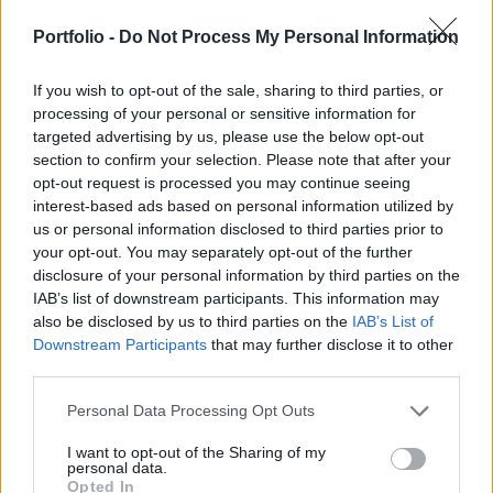
kőolajvámról szól. Holoda Attila az ATV
műsorában beszélt arról, hogy milyen
Portfolio -
Do Not Process My Personal Information
következményei lehetnek ennek az
If you wish to opt-out of the sale, sharing to third parties, or
intézkedésnek.
processing of your personal or sensitive information for
targeted advertising by us, please use the below opt-out
Energy Investment Forum 2026Az energiaszektor
section to confirm your selection. Please note that after your
csúcsvezetői egy helyen: stratégiai válaszok
opt-out request is processed you may continue seeing
versenyképességről, beruházásokról, szabályozásról és az
interest-based ads based on personal information utilized by
energetikai jövőjéről.Információ és jelentkezés100 forintos
us or personal information disclosed to third parties prior to
drágulás jöhet Az energiapiaci szakértő szerint az 500
your opt-out. You may separately opt-out of the further
százalékos vámintézkedés bevezetése kritikus helyzetet
disclosure of your personal information by third parties on the
IAB’s list of downstream participants. This information may
eredményezne Magyarország számára. Jelenleg...
also be disclosed by us to third parties on the
IAB’s List of
Downstream Participants
that may further disclose it to other
third parties.
KEDVES OLVASÓNK!
A keresett cikk a portfolio.hu hírarchívumához
Personal Data Processing Opt Outs
tartozik, melynek olvasása előfizetéses
I want to opt-out of the Sharing of my
regisztrációhoz kötött.
personal data.
Opted In