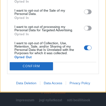
regisztrációhoz kötött.
Opted In
Az előfizetés a következőket tartalmazza:
I want to opt-out of the Sale of my
Personal Data.
Portfolio.hu teljes cikkarchívum
Opted In
Kötéslisták: BÉT elmúlt 2 év napon belüli
kötéslistái
I want to opt-out of processing my
Personal Data for Targeted Advertising.
Opted In
Előfizetés
I want to opt-out of Collection, Use,
Retention, Sale, and/or Sharing of my
Personal Data that Is Unrelated with the
Purposes for which it was collected.
MÁR ELŐFIZETŐNK VAGY?
BEJELENTKEZÉS
Opted Out
CONFIRM
Data Deletion
Data Access
Privacy Policy
© 2026 Portfolio
impresszum
jogi nyilatkozat
süti beállítások