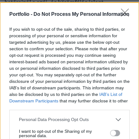
határainál a száj- és körömfájás jelent
fenyegetést. A vírusfertőzés a tejpiacra is
Portfolio -
Do Not Process My Personal Information
hatással van, áremelkedést okozva - jelentette az
Economx.
If you wish to opt-out of the sale, sharing to third parties, or
processing of your personal or sensitive information for
Agrárszektor Konferencia 2026Valamennyi „forró”
targeted advertising by us, please use the below opt-out
agrártémával foglalkozik a Portfolio Csoport Agrárszektor
section to confirm your selection. Please note that after your
Konferenciája december 1-2-3-án Siófokon. Jelentkezzen
opt-out request is processed you may continue seeing
interest-based ads based on personal information utilized by
Ön is az év kihagyhatatlan agrárszakmai
us or personal information disclosed to third parties prior to
csúcsrendezvényére!Információ és jelentkezésA Kronen
your opt-out. You may separately opt-out of the further
Zeitung osztrák lap beszámolója szerint miközben a
disclosure of your personal information by third parties on the
ragadós száj- és körömfájás a keleti határoknál,
IAB’s list of downstream participants. This information may
Magyarország...
also be disclosed by us to third parties on the
IAB’s List of
Downstream Participants
that may further disclose it to other
third parties.
KEDVES OLVASÓNK!
Personal Data Processing Opt Outs
A keresett cikk a portfolio.hu hírarchívumához
tartozik, melynek olvasása előfizetéses
I want to opt-out of the Sharing of my
personal data.