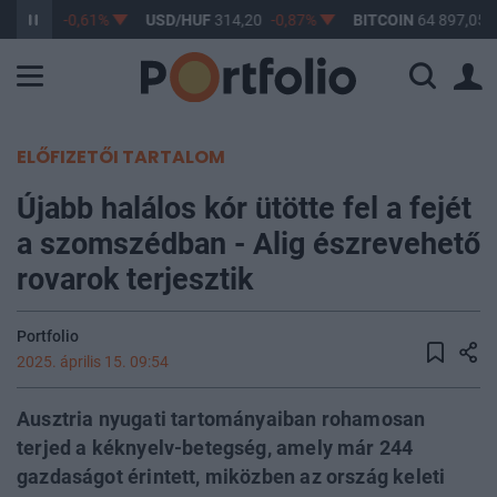
363,17
-0,61%
USD/HUF
314,20
-0,87%
BITCOIN
64 897,05
ELŐFIZETŐI TARTALOM
Újabb halálos kór ütötte fel a fejét
a szomszédban - Alig észrevehető
rovarok terjesztik
Portfolio
2025. április 15. 09:54
Ausztria nyugati tartományaiban rohamosan
terjed a kéknyelv-betegség, amely már 244
gazdaságot érintett, miközben az ország keleti