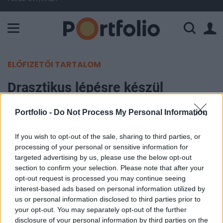
A Paksi Atomerőmű összteljesítménye 225 MW. A Duna vízállá
ELŐFIZETŐI TARTALOM
Drasztikus lépésre készül
Hongkong – Szigor jön a
Portfolio -
Do Not Process My Personal Information
dohányosok számára
If you wish to opt-out of the sale, sharing to third parties, or
Portfolio
processing of your personal or sensitive information for
2025. április 26. 09:30
targeted advertising by us, please use the below opt-out
section to confirm your selection. Please note that after your
opt-out request is processed you may continue seeing
Hongkong új dohánytermék-szabályozása nem
interest-based ads based on personal information utilized by
érinti a turistákat, a kormány egyensúlyt kíván
us or personal information disclosed to third parties prior to
teremteni a közegészségügy védelme és a
your opt-out. You may separately opt-out of the further
disclosure of your personal information by third parties on the
gazdasági érdekek között - írta a South Chine