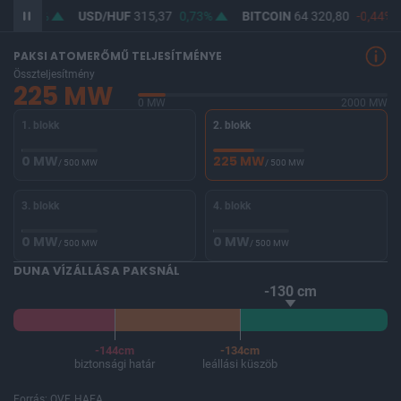
1
0,63%
USD/HUF
315,37
0,73%
BITCOIN
64 320,80
-0,44%
PAKSI ATOMERŐMŰ TELJESÍTMÉNYE
Összteljesítmény
225 MW
0 MW
2000 MW
1. blokk
2. blokk
0 MW
225 MW
/ 500 MW
/ 500 MW
3. blokk
4. blokk
0 MW
0 MW
/ 500 MW
/ 500 MW
DUNA VÍZÁLLÁSA PAKSNÁL
-130 cm
-144cm
-134cm
biztonsági határ
leállási küszöb
Forrás: OVF, HAEA