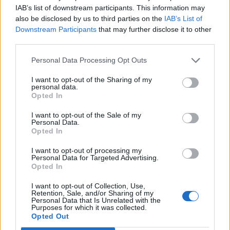
IAB’s list of downstream participants. This information may
Morning Post.
also be disclosed by us to third parties on the
IAB’s List of
Downstream Participants
that may further disclose it to other
A hongkongi kormány pénteken tíz rövid távú intézkedést
third parties.
tartalmazó módosítást tett közzé a dohányzási arány
további csökkentése érdekében. A javaslatot szerdán
Personal Data Processing Opt Outs
terjesztik a Törvényhozó Tanács elé első olvasatra. Az
I want to opt-out of the Sharing of my
intézkedések között szerepel, hogy jövő év április 30-tól
personal data.
illegálissá válik az alternatív dohánytermékek birtoklása és
Opted In
használata nyilvános...
I want to opt-out of the Sale of my
Personal Data.
Opted In
KEDVES OLVASÓNK!
I want to opt-out of processing my
Personal Data for Targeted Advertising.
A keresett cikk a portfolio.hu hírarchívumához
Opted In
tartozik, melynek olvasása előfizetéses
regisztrációhoz kötött.
I want to opt-out of Collection, Use,
Retention, Sale, and/or Sharing of my
Personal Data that Is Unrelated with the
Az előfizetés a következőket tartalmazza:
Purposes for which it was collected.
Opted Out
Portfolio.hu teljes cikkarchívum
Kötéslisták: BÉT elmúlt 2 év napon belüli