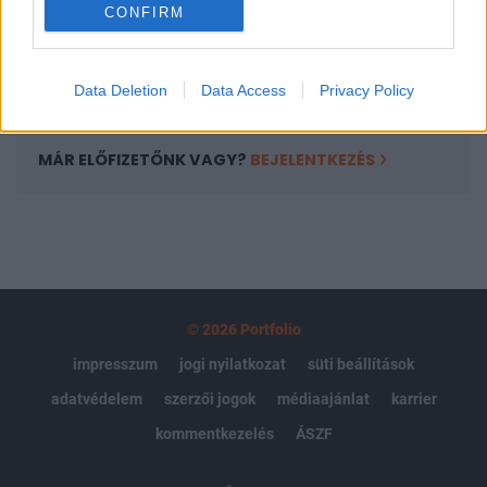
CONFIRM
kötéslistái
Előfizetés
Data Deletion
Data Access
Privacy Policy
MÁR ELŐFIZETŐNK VAGY?
BEJELENTKEZÉS
© 2026 Portfolio
impresszum
jogi nyilatkozat
süti beállítások
adatvédelem
szerzői jogok
médiaajánlat
karrier
kommentkezelés
ÁSZF