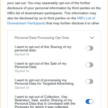
your opt-out. You may separately opt-out of the further
acélra és alumíniumra. Bár a jelenlegi pénzügyi
disclosure of your personal information by third parties on the
eredmények több cégnél stabilak, a jövőbeli
IAB’s list of downstream participants. This information may
kereslet bizonytalansága óvatosságra készteti a
also be disclosed by us to third parties on the
IAB’s List of
Downstream Participants
that may further disclose it to other
vállalatvezetőket – írja a Les Echos.
third parties.
A lap szerint a Renault új költségcsökkentési
Personal Data Processing Opt Outs
intézkedéseket jelentett be, míg a beszállító Forvia
befagyasztotta a munkaerő-felvételt és 2025-re 100 millió
I want to opt-out of the Sharing of my
personal data.
eurós beruházáscsökkentést tervez. A Rémy Martin
Opted In
rövidített munkaidőt vezetett be, miután az USA és Kína,
amelyek piacainak 80%-át adják, egyaránt nehézségeket
I want to opt-out of the Sale of my
Personal Data.
okoznak. Kamatok, infláció, devizaárfolyamok –...
Opted In
I want to opt-out of processing my
Personal Data for Targeted Advertising.
KEDVES OLVASÓNK!
Opted In
A keresett cikk a portfolio.hu hírarchívumához
I want to opt-out of Collection, Use,
tartozik, melynek olvasása előfizetéses
Retention, Sale, and/or Sharing of my
Personal Data that Is Unrelated with the
regisztrációhoz kötött.
Purposes for which it was collected.