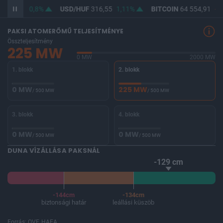
F
364,63
0,8%
USD/HUF
316,55
1,11%
BITCOIN
64 554,91
-0,
PAKSI ATOMERŐMŰ TELJESÍTMÉNYE
Összteljesítmény
225 MW
0 MW
2000 MW
1. blokk
2. blokk
0 MW
225 MW
/ 500 MW
/ 500 MW
3. blokk
4. blokk
0 MW
0 MW
/ 500 MW
/ 500 MW
DUNA VÍZÁLLÁSA PAKSNÁL
-129 cm
-144cm
-134cm
biztonsági határ
leállási küszöb
Forrás: OVF, HAEA