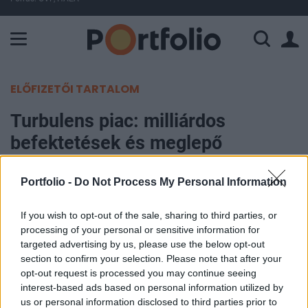
A Paksi Atomerőmű összteljesítménye 225 MW. A Duna vízállá
ELŐFIZETŐI TARTALOM
Turbulens piac: milliárdos
befektetések és meglepő
stratégiák a vámháború túlélésére
Portfolio -
Do Not Process My Personal Information
Portfolio
If you wish to opt-out of the sale, sharing to third parties, or
2025. április 29. 08:48
processing of your personal or sensitive information for
targeted advertising by us, please use the below opt-out
Az európai vállalatokon fokozódik a nyomás
section to confirm your selection. Please note that after your
Donald Trump amerikai elnök új vámintézkedései
opt-out request is processed you may continue seeing
miatt, amelyek 10%-os általános és 25%-os célzott
interest-based ads based on personal information utilized by
us or personal information disclosed to third parties prior to
terheket rónak termékekre, például autókra,