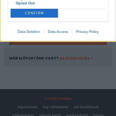
Opted Out
Az előfizetés a következőket tartalmazza:
Portfolio.hu teljes cikkarchívum
CONFIRM
Kötéslisták: BÉT elmúlt 2 év napon belüli
kötéslistái
Data Deletion
Data Access
Privacy Policy
Előfizetés
MÁR ELŐFIZETŐNK VAGY?
BEJELENTKEZÉS
© 2026 Portfolio
impresszum
jogi nyilatkozat
süti beállítások
adatvédelem
szerzői jogok
médiaajánlat
karrier