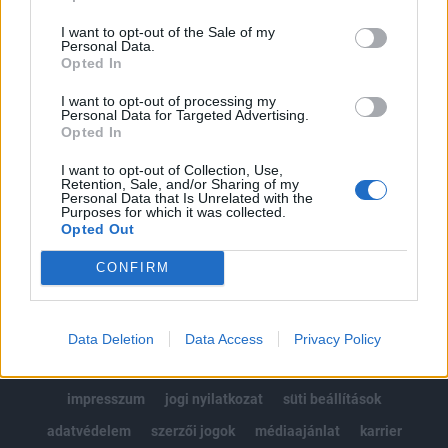
Az előfizetés a következőket tartalmazza:
I want to opt-out of the Sale of my
Portfolio.hu teljes cikkarchívum
Personal Data.
Kötéslisták: BÉT elmúlt 2 év napon belüli
Opted In
kötéslistái
I want to opt-out of processing my
Personal Data for Targeted Advertising.
Opted In
Előfizetés
I want to opt-out of Collection, Use,
Retention, Sale, and/or Sharing of my
Personal Data that Is Unrelated with the
MÁR ELŐFIZETŐNK VAGY?
BEJELENTKEZÉS
Purposes for which it was collected.
Opted Out
CONFIRM
Data Deletion
Data Access
Privacy Policy
© 2026 Portfolio
impresszum
jogi nyilatkozat
süti beállítások
adatvédelem
szerzői jogok
médiaajánlat
karrier