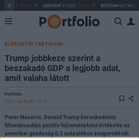
F
363,17
-0,61%
USD/HUF
314,20
-0,87%
BITCOIN
64 794,33
ELŐFIZETŐI TARTALOM
Trump jobbkeze szerint a
beszakadó GDP a legjobb adat,
amit valaha látott
Portfolio
2025. április 30. 19:16
Peter Navarro, Donald Trump kereskedelmi
főtanácsadója pozitív fejleményként értékelte az
amerikai gazdaság 0,3 százalékos zsugorodását