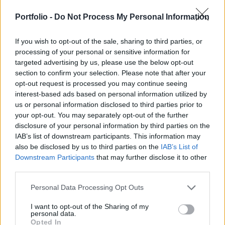
mutató adatokat, kijelentve, hogy a vámok miatti
importnövekedés hatásának kiszűrésével
Portfolio -
Do Not Process My Personal Information
valójában 3 százalékos növekedés látható –
If you wish to opt-out of the sale, sharing to third parties, or
közölte a Newsweek.
processing of your personal or sensitive information for
targeted advertising by us, please use the below opt-out
Mint arról írtunk, a vártnál is rosszabb lett az amerikai GDP-
section to confirm your selection. Please note that after your
adat az első negyedévről: az előző három hónaphoz képest
opt-out request is processed you may continue seeing
0,3%-kal zsugorodott, az előző negyedéves 2,4%-os
interest-based ads based on personal information utilized by
növekedés után (várakozás: +0,4%). A pocsék adatot
us or personal information disclosed to third parties prior to
kommentálva Navarro úgy fogalmazott: Ez a legjobb
your opt-out. You may separately opt-out of the further
negatív adat, amit valaha láttam. A piacoknak a felszín alá
disclosure of your personal information by third parties on the
IAB’s list of downstream participants. This information may
kell nézniük. A hazai beruházások 22 százalékkal...
also be disclosed by us to third parties on the
IAB’s List of
Downstream Participants
that may further disclose it to other
third parties.
KEDVES OLVASÓNK!
A keresett cikk a portfolio.hu hírarchívumához
Personal Data Processing Opt Outs
tartozik, melynek olvasása előfizetéses
I want to opt-out of the Sharing of my
regisztrációhoz kötött.
personal data.
Opted In