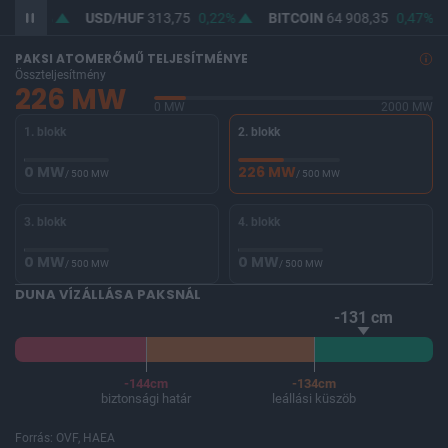
4
0,14%
USD/HUF
313,75
0,22%
BITCOIN
64 908,35
0,47%
PAKSI ATOMERŐMŰ TELJESÍTMÉNYE
Összteljesítmény
226 MW
0 MW
2000 MW
1. blokk
2. blokk
0 MW
226 MW
/ 500 MW
/ 500 MW
3. blokk
4. blokk
0 MW
0 MW
/ 500 MW
/ 500 MW
DUNA VÍZÁLLÁSA PAKSNÁL
-131 cm
-144cm
-134cm
biztonsági határ
leállási küszöb
Forrás: OVF, HAEA