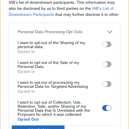
hivatalosan a Kormányinfón - írta meg az Index.
IAB’s list of downstream participants. This information may
also be disclosed by us to third parties on the
IAB’s List of
Downstream Participants
that may further disclose it to other
Egy kormányzati dokumentum részletesen tartalmazza azt
third parties.
a 30 háztartási termékkategóriát, amelyekre a kabinet
kiterjesztené az árréscsökkentést. Nagy Márton
Personal Data Processing Opt Outs
nemzetgazdasági miniszter kedden már előrevetítette, hogy
a kormány hamarosan dönthet az új intézkedésről, amely
I want to opt-out of the Sharing of my
personal data.
elsősorban a drogériákra vonatkozna. Az árréscsökkentés
Opted In
olyan alapvető háztartási cikkeket érint...
I want to opt-out of the Sale of my
Personal Data.
Opted In
KEDVES OLVASÓNK!
I want to opt-out of processing my
A keresett cikk a portfolio.hu hírarchívumához
Personal Data for Targeted Advertising.
Opted In
tartozik, melynek olvasása előfizetéses
regisztrációhoz kötött.
I want to opt-out of Collection, Use,
Retention, Sale, and/or Sharing of my
Az előfizetés a következőket tartalmazza:
Personal Data that Is Unrelated with the
Purposes for which it was collected.
Portfolio.hu teljes cikkarchívum
Opted Out
Kötéslisták: BÉT elmúlt 2 év napon belüli