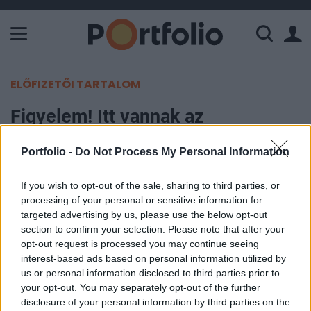
A Paksi Atomerőmű összteljesítménye 226 MW. A Duna vízállá
ELŐFIZETŐI TARTALOM
Figyelem! Itt vannak az
árrésstopos drogériás termékek
Portfolio -
Do Not Process My Personal Information
Portfolio
If you wish to opt-out of the sale, sharing to third parties, or
2025. május 07. 10:57
processing of your personal or sensitive information for
targeted advertising by us, please use the below opt-out
A kormány új árréscsökkentést készül bevezetni
section to confirm your selection. Please note that after your
30 háztartási termékkategóriára, amely a
opt-out request is processed you may continue seeing
interest-based ads based on personal information utilized by
drogériákban kapható termékek árát 16-18
us or personal information disclosed to third parties prior to
százalékkal mérsékelheti május közepétől. Az
your opt-out. You may separately opt-out of the further
intézkedést várhatóan csütörtökön jelentik be
disclosure of your personal information by third parties on the