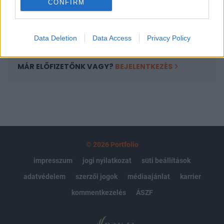
CONFIRM
kötéslistái
Előfizetés
Data Deletion
Data Access
Privacy Policy
MÁR ELŐFIZETŐNK VAGY?
BEJELENTKEZÉS
© 2026 Portfolio
impresszum
jogi nyilatkozat
süti beállítások
adatvédelem
szerzői jogok
médiaajánlat
karrier
kommentkezelés
ÁSZF