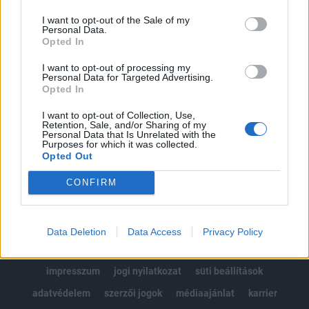
Az előfizetés a következőket tartalmazza:
I want to opt-out of the Sale of my
Portfolio.hu teljes cikkarchívum
Personal Data.
Kötéslisták: BÉT elmúlt 2 év napon belüli
Opted In
kötéslistái
I want to opt-out of processing my
Personal Data for Targeted Advertising.
Opted In
Előfizetés
I want to opt-out of Collection, Use,
Retention, Sale, and/or Sharing of my
Personal Data that Is Unrelated with the
MÁR ELŐFIZETŐNK VAGY?
BEJELENTKEZÉS
Purposes for which it was collected.
Opted Out
CONFIRM
Data Deletion
Data Access
Privacy Policy
© 2026 Portfolio
impresszum
jogi nyilatkozat
süti beállítások
adatvédelem
szerzői jogok
médiaajánlat
karrier