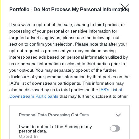
országgyűlési képviselőjét. A testület 8 igen
szavazattal, 1 ellenében támogatta mindkét jelölt
Portfolio -
Do Not Process My Personal Information
alkotmánybíróvá történő kinevezését, így ügyük a
parlament plenáris ülése elé kerül, írja az Index.
If you wish to opt-out of the sale, sharing to third parties, or
processing of your personal or sensitive information for
targeted advertising by us, please use the below opt-out
Az Alkotmánybíróság három új tagjának megválasztása
section to confirm your selection. Please note that after your
vált szükségessé. A Fidesz–KDNP szövetség Polt Pétert és
opt-out request is processed you may continue seeing
Hende Csabát, valamint Varga Zs. Andrást, a Kúria jelenlegi
interest-based ads based on personal information utilized by
elnökét jelölte – utóbbi személyéről a bizottság most nem
us or personal information disclosed to third parties prior to
döntött. A kormánypártokon kívül a Mi Hazánk Mozgalom
your opt-out. You may separately opt-out of the further
is élt jelölési jogával, és három nevet nyújtott be: Pápai
disclosure of your personal information by third parties on the
Ákosét, Gaudi-Nagy...
IAB’s list of downstream participants. This information may
also be disclosed by us to third parties on the
IAB’s List of
Downstream Participants
that may further disclose it to other
KEDVES OLVASÓNK!
third parties.
A keresett cikk a portfolio.hu hírarchívumához
Personal Data Processing Opt Outs
tartozik, melynek olvasása előfizetéses
I want to opt-out of the Sharing of my
regisztrációhoz kötött.
personal data.
Opted In