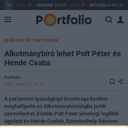
363,17
-0,61%
USD/HUF
314,20
-0,87%
BITCOIN
64 961,61
0
ELŐFIZETŐI TARTALOM
Alkotmánybíró lehet Polt Péter és
Hende Csaba
Portfolio
2025. május 13. 18:10
A parlament igazságügyi bizottsága kedden
meghallgatta az Alkotmánybíróságba jelölt
személyeket, köztük Polt Péter jelenlegi legfőbb
ügyészt és Hende Csabát, Szombathely fideszes