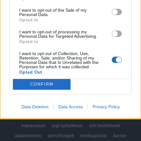
Az előfizetés a következőket tartalmazza:
I want to opt-out of the Sale of my
Portfolio.hu teljes cikkarchívum
Personal Data.
Kötéslisták: BÉT elmúlt 2 év napon belüli
Opted In
kötéslistái
I want to opt-out of processing my
Personal Data for Targeted Advertising.
Opted In
Előfizetés
I want to opt-out of Collection, Use,
Retention, Sale, and/or Sharing of my
Personal Data that Is Unrelated with the
MÁR ELŐFIZETŐNK VAGY?
BEJELENTKEZÉS
Purposes for which it was collected.
Opted Out
CONFIRM
Data Deletion
Data Access
Privacy Policy
© 2026 Portfolio
impresszum
jogi nyilatkozat
süti beállítások
adatvédelem
szerzői jogok
médiaajánlat
karrier