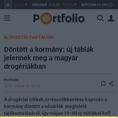
363,17
-0,61%
USD/HUF
314,20
-0,87%
BITCOIN
65 045,22
0
ELŐFIZETŐI TARTALOM
Döntött a kormány: új táblák
jelennek meg a magyar
drogériákban
Portfolio
2025. május 15. 09:43
A drogériai cikkek árréscsökkentése kapcsán a
kormány döntött a vásárlók megfelelő
tájékoztatásáról, így május 19-től új táblákat kell