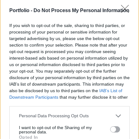
kihelyezni az üzletekben – olvasható a
Miniszterelnöki Kabinetirodát vezető miniszter
Portfolio -
Do Not Process My Personal Information
rendeletében, mely a Magyar Közlönyben jelent
If you wish to opt-out of the sale, sharing to third parties, or
meg.
processing of your personal or sensitive information for
targeted advertising by us, please use the below opt-out
Private Health Forum 2026Új lehetőségek a magyar
section to confirm your selection. Please note that after your
egészségügy előtt - De mégis mihez kezd ezzel a
opt-out request is processed you may continue seeing
magánegészségügyi szektor? Jubileumi konferenciánkon
interest-based ads based on personal information utilized by
kiderül.Információ és jelentkezésA drogériai termékek
us or personal information disclosed to third parties prior to
árréscsökkentése után döntött Rogán Antal miniszter a
your opt-out. You may separately opt-out of the further
vásárlók tájékoztatásáról, eszerint május 19-től kötelező
disclosure of your personal information by third parties on the
IAB’s list of downstream participants. This information may
kihelyezni az érintett üzletekben az előírt...
also be disclosed by us to third parties on the
IAB’s List of
Downstream Participants
that may further disclose it to other
third parties.
KEDVES OLVASÓNK!
A keresett cikk a portfolio.hu hírarchívumához
Personal Data Processing Opt Outs
tartozik, melynek olvasása előfizetéses
I want to opt-out of the Sharing of my
regisztrációhoz kötött.
personal data.
Opted In