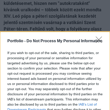
küldetésemet, hiszen nem "autokrataként"
kívánok uralkodni – többek között ezekt mondta
XIV. Leó pápa a péteri szolgálatának kezdetét
jelentő szentmisén vasárnap a vatikáni Szent
Péter-téren. Feltűnő volt, hogy a folyékony olasz
nyelven felolvasott prédikációjában az új pápa
Portfolio -
Do Not Process My Personal Information
hétszer használta az "egység" vagy "egyesült",
négyszer pedig a "harmónia" szót; és részben az
If you wish to opt-out of the sale, sharing to third parties, or
oltár közelében helyet foglaló JD Vance amerikai
processing of your personal or sensitive information for
alelnöknek is címezve a vallási propaganda ellen
targeted advertising by us, please use the below opt-out
foglalt állást. Emellett óva intett az erőszakkal,
section to confirm your selection. Please note that after your
vagy hatalmi eszközökkel leigázás ellen; és azt
opt-out request is processed you may continue seeing
interest-based ads based on personal information utilized by
hangsúlyozta, hogy a péteri szolgálat két
us or personal information disclosed to third parties prior to
dimenziója a "szeretet és az egység".
your opt-out. You may separately opt-out of the further
disclosure of your personal information by third parties on the
A Szent Péter téren tízezrek előtt tett első pápamobil-
IAB’s list of downstream participants. This information may
körútja után XVI. Leót hivatalosan is beiktatták a Római
also be disclosed by us to third parties on the
IAB’s List of
Katolikus Egyház 267. pápájaként és a Vatikán Város
Downstream Participants
that may further disclose it to other