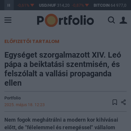
F
363,17
-0,61%
USD/HUF
314,20
-0,87%
BITCOIN
64 977,08
ELŐFIZETŐI TARTALOM
Egységet szorgalmazott XIV. Leó
pápa a beiktatási szentmisén, és
felszólalt a vallási propaganda
ellen
Portfolio
2025. május 18. 12:23
Nem fogok meghátrálni a modern kor kihívásai
előtt, de "félelemmel és remegéssel" vállalom