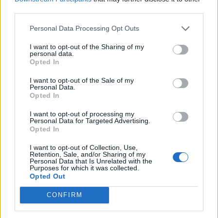
szuverén uralkodójaként egy szabadtéri mise keretében. A
third parties.
69 éves, Chicagóban született egyházfő, aki
Personal Data Processing Opt Outs
misszionáriusként sok évet töltött Peruban és perui
állampolgársággal is rendelkezik, a tömegben...
I want to opt-out of the Sharing of my
personal data.
Opted In
KEDVES OLVASÓNK!
I want to opt-out of the Sale of my
Personal Data.
A keresett cikk a portfolio.hu hírarchívumához
Opted In
tartozik, melynek olvasása előfizetéses
I want to opt-out of processing my
regisztrációhoz kötött.
Personal Data for Targeted Advertising.
Opted In
Az előfizetés a következőket tartalmazza:
I want to opt-out of Collection, Use,
Portfolio.hu teljes cikkarchívum
Retention, Sale, and/or Sharing of my
Kötéslisták: BÉT elmúlt 2 év napon belüli
Personal Data that Is Unrelated with the
Purposes for which it was collected.
kötéslistái
Opted Out
CONFIRM
Előfizetés