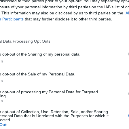
disclosed to third parties prior to your opt-out. You may separately opt-
 és a vallási közösségek 1+1% felajánlásáról is – hívta 
losure of your personal information by third parties on the IAB’s list of
ményében a Nemzeti Adó- és Vámhivatal (NAV).
. This information may also be disclosed by us to third parties on the
IA
Participants
that may further disclose it to other third parties.
dő közelsége érződik a nyilatkozatok mennyiségén is, az elmúlt
e és többször túl is szárnyalta a 40 ezret az eSZJA-n keresztül 
atok száma. Akinek befizetendő adója van a bevallásban és ne
l Data Processing Opt Outs
n lesz az 1+1 százalékos rendelkezése. Mint írták, ha...
o opt-out of the Sharing of my personal data.
In
ASÓNK!
o opt-out of the Sale of my Personal Data.
a portfolio.hu hírarchívumához tartozik, melynek olvasása előf
In
ötött.
to opt-out of processing my Personal Data for Targeted
övetkezőket tartalmazza:
ing.
 teljes cikkarchívum
In
 BÉT elmúlt 2 év napon belüli
o opt-out of Collection, Use, Retention, Sale, and/or Sharing
ersonal Data that Is Unrelated with the Purposes for which it
lected.
Out
Előfizetés