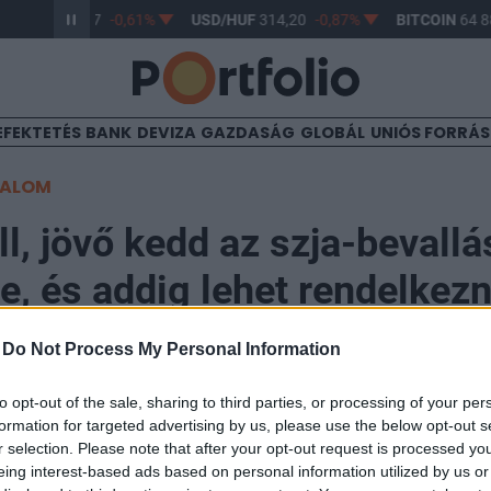
R/HUF
363,17
-0,61%
USD/HUF
314,20
-0,87%
BITCOIN
64 88
EFEKTETÉS
BANK
DEVIZA
GAZDASÁG
GLOBÁL
UNIÓS FORRÁ
TALOM
ll, jövő kedd az szja-bevallá
je, és addig lehet rendelkezn
ajánlásáról is
-
Do Not Process My Personal Information
to opt-out of the sale, sharing to third parties, or processing of your per
formation for targeted advertising by us, please use the below opt-out s
r selection. Please note that after your opt-out request is processed y
eing interest-based ads based on personal information utilized by us or
övő kedd az szja-bevallások határideje és addig lehet 