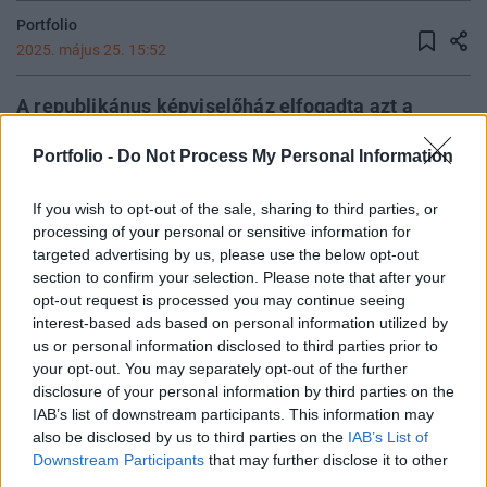
Portfolio
2025. május 25. 15:52
A republikánus képviselőház elfogadta azt a
grandiózus gazdasági törvénycsomagot, amely
Portfolio -
Do Not Process My Personal Information
egyszerre kínál tartós adócsökkentéseket a
leggazdagabbaknak, miközben radikálisan
If you wish to opt-out of the sale, sharing to third parties, or
megvágja a legszegényebbeknek nyújtott
processing of your personal or sensitive information for
szociális támogatásokat. A javaslat a következő
targeted advertising by us, please use the below opt-out
évtizedben 3100 milliárd dollárral növelné az
section to confirm your selection. Please note that after your
opt-out request is processed you may continue seeing
amerikai államadósságot, és milliókat hagyhat
interest-based ads based on personal information utilized by
biztosítás és élelmiszersegély nélkül, írja a CNN.
us or personal information disclosed to third parties prior to
your opt-out. You may separately opt-out of the further
A republikánus törvényhozók átnyomták a képviselőházon
disclosure of your personal information by third parties on the
Donald Trump új gazdasági csomagját, amelyet az elnök
IAB’s list of downstream participants. This information may
egy nagy, gyönyörű törvényként mutatott be. A csomag
also be disclosed by us to third parties on the
IAB’s List of
célja: meghosszabbítani Trump 2017-es adócsökkentéseit,
Downstream Participants
that may further disclose it to other
third parties.
és egy sor új megszorítással csökkenteni a szövetségi