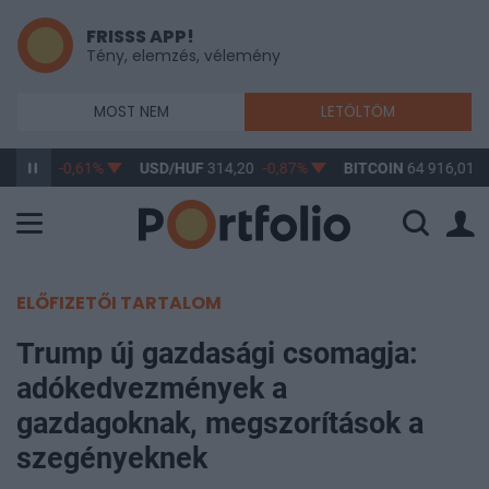
FRISSS APP!
Tény, elemzés, vélemény
MOST NEM
LETÖLTÖM
363,17
-0,61%
USD/HUF
314,20
-0,87%
BITCOIN
64 916,01
0
ELŐFIZETŐI TARTALOM
Trump új gazdasági csomagja:
adókedvezmények a
gazdagoknak, megszorítások a
szegényeknek