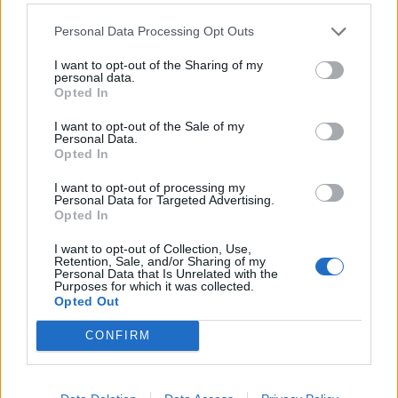
kiadásokat. Bár a törvényjavaslatot még a Szenátusnak is
Personal Data Processing Opt Outs
jóvá kell hagynia, a most elfogadott...
I want to opt-out of the Sharing of my
personal data.
Opted In
KEDVES OLVASÓNK!
I want to opt-out of the Sale of my
A keresett cikk a portfolio.hu hírarchívumához
Personal Data.
tartozik, melynek olvasása előfizetéses
Opted In
regisztrációhoz kötött.
I want to opt-out of processing my
Personal Data for Targeted Advertising.
Az előfizetés a következőket tartalmazza:
Opted In
Portfolio.hu teljes cikkarchívum
I want to opt-out of Collection, Use,
Kötéslisták: BÉT elmúlt 2 év napon belüli
Retention, Sale, and/or Sharing of my
kötéslistái
Personal Data that Is Unrelated with the
Purposes for which it was collected.
Opted Out
Előfizetés
CONFIRM
MÁR ELŐFIZETŐNK VAGY?
BEJELENTKEZÉS