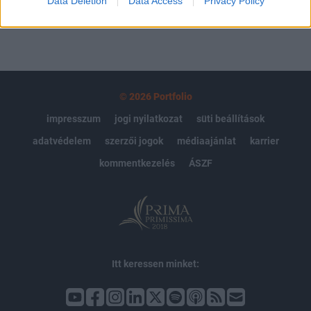
Data Deletion
Data Access
Privacy Policy
© 2026 Portfolio
impresszum
jogi nyilatkozat
süti beállítások
adatvédelem
szerzői jogok
médiaajánlat
karrier
kommentkezelés
ÁSZF
Itt keressen minket: